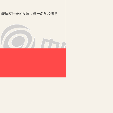
能适应社会的发展，做一名学校满意、
的权威。这种权威不同于上下级之间形
是做好班主任工作的无形资本。
够通过他的智慧和才干在学生心目中树
位班主任如果连自己任教的学科都教不
所以，作为一位班主任，必须要有一定的
孩子心底真情的火炬。爱心的付出是前
爱我们的事业，才会更好地付出全部爱
要有责任心，只有具备了上述“四心”，