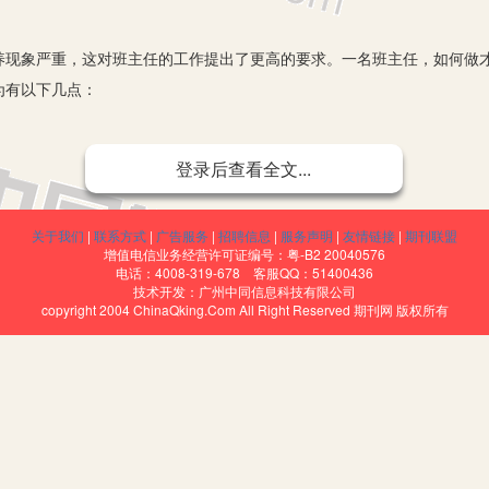
象严重，这对班主任的工作提出了更高的要求。一名班主任，如何做才
为有以下几点：
登录后查看全文...
身建设，班主任自身建设的关键是提高班主任自身的素质，树立班主任
能力超众、人格高尚，在学生心目中树立起的使人敬服的声誉和威望，它
关于我们
|
联系方式
|
广告服务
|
招聘信息
|
服务声明
|
友情链接
|
期刊联盟
传播者，是智慧的化身，这正是班主任权威产生的前提。如果班主任能
增值电信业务经营许可证编号：粤-B2 20040576
到“不令而行”的效果。现在的班主任，都是需要担任一定教学任务的，一
电话：4008-319-678 客服QQ：51400436
技术开发：广州中同信息科技有限公司
业、解惑”的作用，却想让他的学生佩服他、支持他的工作，这是很难的！
copyright 2004 ChinaQking.Com All Right Reserved 期刊网 版权所有
、耐心、细心、责任心。爱心是教师走进学生、了解学生内心世界、点燃
让每一缕友爱的芳香在孩子心中传递的桥梁，有了耐心，我们才会更加热
是教师爱心的表现形式。有了爱心、耐心、细心还不够，一名班主任还必须