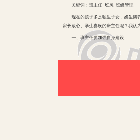
关键词：班主任 班风 班级管理
现在的孩子多是独生子女，娇生惯养现
家长放心、学生喜欢的班主任呢？我认
一、班主任要加强自身建设
班主任要做好班级各项工作必须加强自
成的行政权力，而是班主任知识丰富、
班主任，首先是教师，而教师是知识的
立起这种权威，那么他在工作中就能起
好，教学质量不高，起不到“传教、授
专业知识作支撑。
二、班主任要具备“四心”
所谓的“四心”是指班主任要具备爱心
提，关键是在工作中要有耐心，耐心是
心。细心是灌溉孩子干涸心灵的细雨，