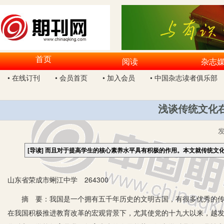
首页
阅读
杂志
• 在线订刊
• 会员首页
• 加入会员
• 中国杂志读者俱乐部
浅谈传统文化
[导读]
而且对于提高学生的核心素养水平具有积极的作用。本文就传统文
山东省荣成市蜊江中学 264300
摘 要：我国是一个拥有五千年历史的文明古国，有很多优秀的传统
在我国积极推进教育改革的宏观背景下，尤其使党的十九大以来，越