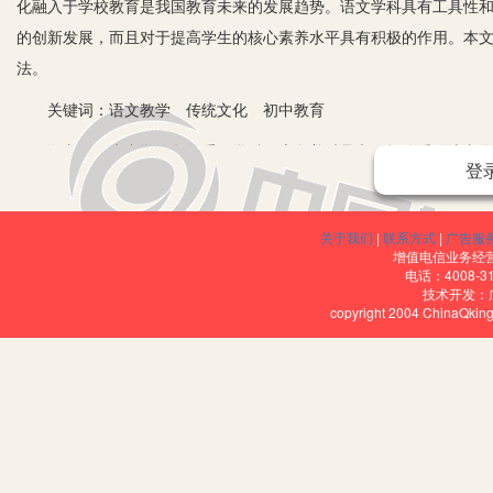
化融入于学校教育是我国教育未来的发展趋势。语文学科具有工具性
的创新发展，而且对于提高学生的核心素养水平具有积极的作用。本
法。
关键词：语文教学 传统文化 初中教育
语文，作为中学阶段的重要学科，肩负着继承和发扬优秀传统文化的
登
统文化。在语文教学中渗透传统文化，不仅能够推动语文教学的创新
文教学中的渗透展开了探讨。
关于我们
|
联系方式
|
广告服
一、在初中语文教学中渗透优秀传统文化的意义
增值电信业务经营许
电话：4008-3
技术开发：
我国传统文化包含的内容非常丰富，除了基本的唐诗宋词元曲明清小
copyright 2004 ChinaQk
等，都属于优秀传统文化的范畴。青少年是祖国的未来，肩负着建设
引入优秀传统文化，具有重要的作用和意义。首先，优秀传统文化的
高语文综合素养；其次，优秀传统文化中有很多具有趣味性的实践性
教学的趣味性，能有效激发学生的学习兴趣；另外，优秀传统文化的
学生核心素养水平的不断提升。
二、初中语文教学渗透优秀传统文化的有效教学策略