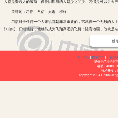
人都是普通人的智商，像爱因斯坦的人是少之又少。习惯是可以后天
关键词：习惯 自信 兴趣 榜样
习惯对于任何一个人来说都是非常重要的，它就像一个无形的大手掌
张白纸，仔细地折，他就能成为飞翔高远的飞机；随意地画，他就是
谈如何培养小学生良好的语文学习习惯。
登
一、大处着眼，小处着手，持之以恒
好的学习习惯的养成，非朝夕之事，需要我们从大处着眼、小处着手
关于我们
|
联系方式
|
广告服
增值电信业务经营许
养成良好的学习习惯时，就要从这四大方面着眼。我们的教学目标是
电话：4008-3
技术开发：
情、慷锵有力；写就要真情实感、文笔流畅。但要做到这些，并不像
copyright 2004 ChinaQk
处着手，例如教导学生写字的正确笔画，纠正他们写作文的标点符号
过程，一口吃不了一个大胖子。这就要求我们多一些耐心，不要气馁
水穿石般，日积月累，方能看到惊人的效果。
二、培养学生自信心，塑造良好学习习惯
小学生良好学习习惯的塑造，离不开小学生自信心的培养。“有信心