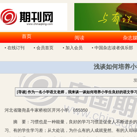
首页
阅读
杂志
• 在线订刊
• 会员首页
• 加入会员
• 中国杂志读者俱乐部
浅谈如何培养小
[导读]
作为一名小学语文老师，我来谈一谈如何培养小学生良好的语文学
河北省隆尧县牛家桥校区开河小学 055350
摘 要：习惯也是一种能量，良好的学习习惯是促使人不断进步的正
习、有的学生学习差；从大处说，为什么有的人成就斐然、有的人却