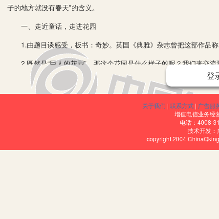
子的地方就没有春天”的含义。
一、走近童话，走进花园
1.由题目谈感受，板书：奇妙。英国《典雅》杂志曾把这部作品称为
2.既然是“巨人的花园”，那这个花园是什么样子的呢？我们来交流
登
【设计意图】由课题明确文本体裁，激发阅读兴趣。
二、梳理变化，感受情节的奇妙
关于我们
|
联系方式
|
广告服
增值电信业务经营许
1.梳理变化
电话：4008-3
技术开发：
每个小组选择其中的一次变化，提取四字词语写出来，贴到大卡片
copyright 2004 ChinaQk
2.根据学生的生成，梳理情节曲线。
3.重点感受一处风景
“花园里常年洋溢着孩子们欢乐的笑声。”
（1）洋溢。“溢”：借助字理，理解词语。