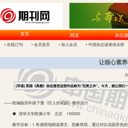
首页
阅读
杂志
• 在线订刊
• 会员首页
• 加入会员
• 中国杂志读者俱乐部
让核心素养
[导读]
英国《典雅》杂志曾把这部作品称为“完美之作”。今天，就让我们
——统编版四年级下册《巨人的花园》教学设计
◆ 清华大学附属小学 北京 100000
教学目标：1.有感情地朗读课文、想象情境，通过对比花园景色的变