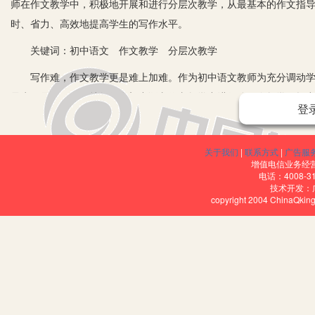
师在作文教学中，积极地开展和进行分层次教学，从最基本的作文指
时、省力、高效地提高学生的写作水平。
关键词：初中语文 作文教学 分层次教学
写作难，作文教学更是难上加难。作为初中语文教师为充分调动学生
最为明显。下面，就如何在初中语文作文教学中进行分层次教学，提
登
一、明确作文教学的分层标准和原则，促使学生自觉地融入到写
在初中语文写作教学中，教师必须循序渐进地进行分层次教学，以学
关于我们
|
联系方式
|
广告服
增值电信业务经营许
排教学活动，面对不同水平的学生实施不同的写作方案，同时要深入
电话：4008-3
技术开发：
文鉴赏水平和能力。比如：教师在进行作文教学的讲解中，可以按照
copyright 2004 ChinaQk
况进行自主地筛选。这样，不仅能充分体现分层次教学的实质，更为
之中去，从而使学生写出来的作文更真实、自然，这样才能全面提高
二、构建作文教学的分层模式和类别，尊重学生个体之间的差异
分层次教学是新课程标准所倡导的全新教学模式，是一种有差别性
性，全面提升自身的综合协调能力。世界上没有两片相同的叶子，一