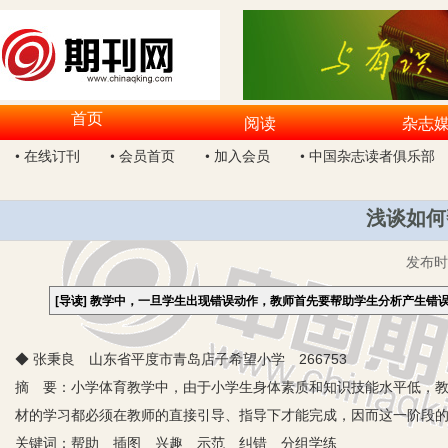
首页
阅读
杂志
• 在线订刊
• 会员首页
• 加入会员
• 中国杂志读者俱乐部
浅谈如何
发布
[导读]
教学中，一旦学生出现错误动作，教师首先要帮助学生分析产生错
◆ 张秉良 山东省平度市青岛店子希望小学 266753
摘 要：小学体育教学中，由于小学生身体素质和知识技能水平低，
材的学习都必须在教师的直接引导、指导下才能完成，因而这一阶段
关键词：帮助 插图 兴趣 示范 纠错 分组学练