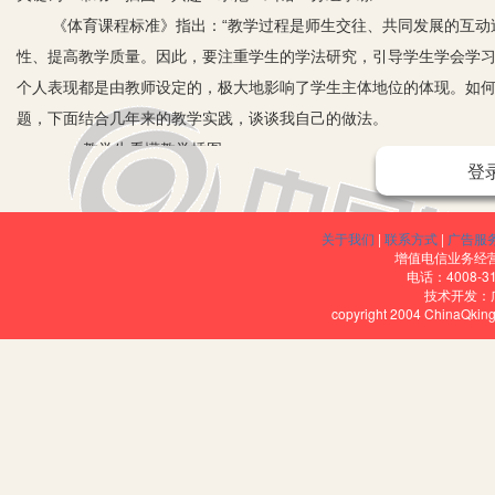
《体育课程标准》指出：“教学过程是师生交往、共同发展的互
性、提高教学质量。因此，要注重学生的学法研究，引导学生学会学习
个人表现都是由教师设定的，极大地影响了学生主体地位的体现。如
题，下面结合几年来的教学实践，谈谈我自己的做法。
一、教学生看懂教学插图
登
现行小学体育课本图文并貌，有许多与教学内容相配套的教学插
却不知如何正确地去看，这就要求教师在平时的教学中要认真指导学
关于我们
|
联系方式
|
广告服
也可以要求学生边看边模仿，建立初步的动作表象，以培养学生的识
增值电信业务经营许
基础。
电话：4008-3
技术开发：
二、运用情境教学，激发学习兴趣
copyright 2004 ChinaQk
小学生的形象思维占主导地位，他们想象比较丰富，具有很强的
学，以迎合小学生的心理需求和学习需要。要精心设计课堂教学内容
的光、声、图像等手段与传统的言传身教相结合，将更多的体育知识
三、教会学生观察
观察是有目的的感知活动，是学生认识世界、增长知识的重要途
闹，至于怎么看却不太清楚，所以教师在示范前要讲清楚观察的内容