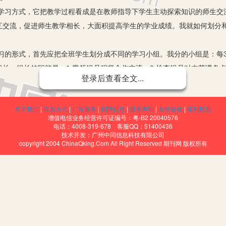
学习方式，它把教学过程看成是在教师指导下学生主动探索知识的师生交
互交流，促进师生教学相长，大面积提高学生的学业成绩。我就如何划分
习的形式，首先应把全班学生划分成不同的学习小组。我分的小组是：每3
长。组长的职能是：1.带领组员积极合作交流；2.检查组员对本节课盘点
登录后查看全文...
没完成的在下节上课之前抽时间督促完成；5.课后及时向科代表汇报巩固
权放过任何一个学生。我的任务是：调查每小组的检查情况，同时进行纪
关于我们
|
联系方式
|
广告服务
|
招聘信息
|
服务声明
|
友情链接
|
期刊联盟
都得到优势互补，对所学知识进行巩固提高。
增值电信业务经营许可证编号：粤-B2 20040576
电话：4008-319-678 客服QQ：51400436
技术开发：广州中同信息科技有限公司
——组长——学生”的模式进行。
copyright 2004 ChinaQking.Com All Right Reserved 期刊网 版权所有
抓小组长，小组长抓组员，加强对他们的培养训练，使他们各负其责，形
进行的基础性学习活动，通过学生“自主探究”和小组内的“合作交流”解决
、规律或疑惑进行合作交流，达到知识共享、共同提高的目的，同时培养