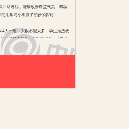
流互动过程，能够改善课堂气氛，调动
和使用学习小组做了初步的探讨：
-4人一组，人数不能太多，学生推选或
的知识是否记住；3.对于组员中少数没
情况。副组长的职能是检查组长收获的情
录，对本节课作一反馈评价。这种学习小
成一种模式，使用得心应手。
了解、识记层面的知识并形成基本技能。
学生能讲、敢问、善思、善辩的能力。