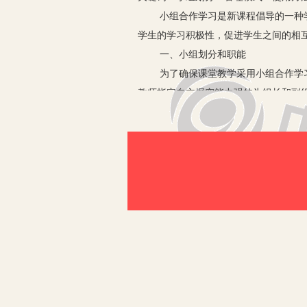
小组合作学习是新课程倡导的一种
学生的学习积极性，促进学生之间的相
一、小组划分和职能
为了确保课堂教学采用小组合作学
教师指定自主探究能力强的为组长和副组
把握好的再负责教会；4.对于个别课堂
况和完成同样的职能。组长和副组长无
组的划分有利于小组学习过程中各方面
二、管理模式
在小组管理上按照“教师——课代表
教师主要督促课代表，课代表主要
三、使用方法
1.自主探究、合作交流中的使用
这一环节是学生为实现学习目标而
学生将自主学习中获得的知识点、方法
2.展示成果、质疑深化中的使用