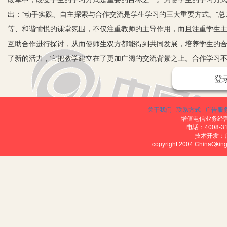
出：“动手实践、自主探索与合作交流是学生学习的三大重要方式。”
等、和谐愉悦的课堂氛围，不仅注重教师的主导作用，而且注重学生
互助合作进行探讨，从而使师生双方都能得到共同发展，培养学生的
了新的活力，它把教学建立在了更加广阔的交流背景之上。合作学习
每个学生在数学上有不同的发展。
登
二、小组合作学习中存在的问题
1.小组活动注重形式，缺乏实质性合作。
关于我们
|
联系方式
|
广告服
上课时，往往简单地把学生分成几个小组，小组合作学习停留在
增值电信业务经营许
电话：4008-3
交流很少，没有真正的讨论和合作，其结果也不能代表本小组的水平
技术开发：
copyright 2004 ChinaQk
2.合作处于无序状态。
教学中虽然对合作内容提出了要求，但教师提出问题后，或者由
者没有给予学生一个独立思考的空间，在没有形成自己的观点前就进
毫无意义。
3.学生参与度不均衡。
小组合作学习确实增加了学生参与的机会，但是优生参与的机会