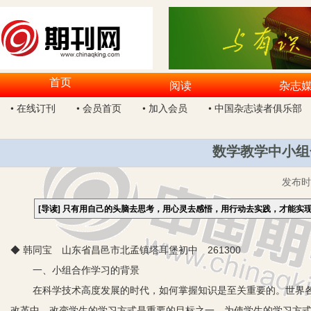
首页
阅读
杂志
• 在线订刊
• 会员首页
• 加入会员
• 中国杂志读者俱乐部
数学教学中小组
发布
[导读]
只有用自己的头脑去思考，用心灵去感悟，用行动去实践，才能实
◆ 韩同宝 山东省昌邑市北孟镇塔耳堡初中 261300
一、小组合作学习的背景
在科学技术高度发展的时代，如何掌握知识是至关重要的。世界
改革中，改变学生的学习方式是重要的目标之一。为使学生的学习方