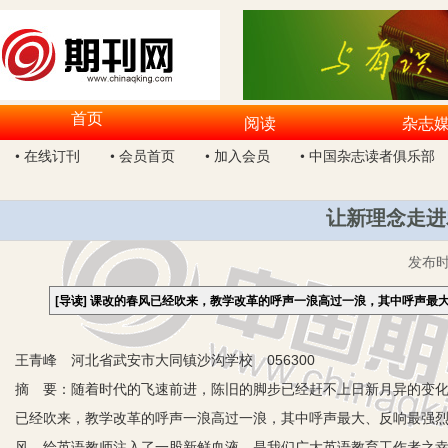
首页
阅读
杂志
• 在线订刊
• 会员首页
• 加入会员
• 中国杂志读者俱乐部
让新理念走进
发布
[导读]
课改的春风已经吹来，教学改革的呼声一浪高过一浪，其中呼声最
王青峰 河北省武安市大同镇沙沟学校 056300
摘 要：随着时代的飞速前进，陈旧的脚步已经赶不上日新月异的变
已经吹来，教学改革的呼声一浪高过一浪，其中呼声最大、反响最强
风，给英语教师注入了一股新鲜血液，是我们广大英语教育工作者之