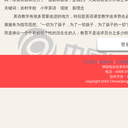
关键词：农村学校 小学英语 现状 新理念
英语教学有很多需要改进的地方，特别是英语课堂教学改革势在
展服务为指导思想。“一切为了孩子，为了一切孩子，为了孩子的一切
而是捧出一个个有鲜明个性的活生生的人；教育不是追求百分之多少
的总结、评比时的数据，而是教师与学生共度的生命历程、共创的人
登
更是祖国的未来。下面我就以自己近年教学实践，谈谈自己的探索和
一、目前农村小学英语教学的现状
关于我们
|
联系方式
|
广告服
小学英语各版新教材大都强调语言的交际功能，它们注重听、说
增值电信业务经营许
电话：4008-3
培养学生为交际运用语言的能力，重视学生的需要、兴趣、积极性、
技术开发：
copyright 2004 ChinaQk
体作用，实现了开放型的课堂教学模式。但是，也有些学校，尤其不
课堂内的一切，将精彩生动的语言材料支离破碎地加以分解，逐词、逐
规则”和“原理”，甚至把功能项目也作为知识点来讲解，并不断地在
所用的却是汉语而非英语。我们姑且把英语课堂教学中的这种现象称为
二、充分发挥学生的主体作用
英语课堂教学是在教师的组织和指导下，学生积极参与配合的过