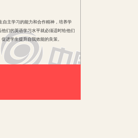
生自主学习的能力和合作精神，培养学
高他们的英语学习水平就必须适时给他们
、促进学生提升自我效能的良策。
好有效的合作学习可以短时间内提高整
补齐短板的效果。在英语课堂教学活动
过全体小组成员的共同努力，取得英语学
动中开展扎实有效的师生合作、生生合作
学生之间的团结友爱。我们都知道，只
学习时，老师就可以引导学生积极参与课
来，学生之间就不会产生过多的隔阂，他
团结。