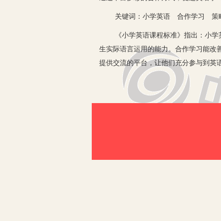
关键词：小学英语 合作学习 策
《小学英语课程标准》指出：小学英语
生实际语言运用的能力。合作学习能改
提供交流的平台，让他们充分参与到英
一、开展合作学习是提升英语学习
合作学习不仅仅指学生之间的相互合作
个合作小组内所有成员的英语学习水平
中，英语教师一定要高度重视分组合作
习的高效率和高质量。同样，对于师生
势必会对英语学习的质量带来天翻地覆
高效的合作学习不仅可以提高学生的英
有在一个宽松、和谐的学习环境中开展
堂教学环节，让每一个学生都有展示自
们就会为了自己成绩的提升和小组的荣