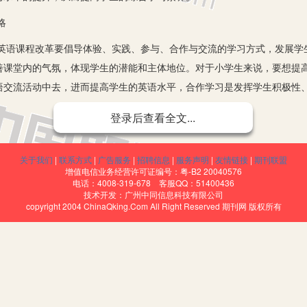
略
课程改革要倡导体验、实践、参与、合作与交流的学习方式，发展学
善课堂内的气氛，体现学生的潜能和主体地位。对于小学生来说，要想提
语交流活动中去，进而提高学生的英语水平，合作学习是发挥学生积极性
水平的必由之路
登录后查看全文...
、互助学习，也包括老师和学生之间的合作。对于生生合作来说，良
，让不同层次的学生之间能够相互学习、相互弥补，起到共同提高进步、
关于我们
|
联系方式
|
广告服务
|
招聘信息
|
服务声明
|
友情链接
|
期刊联盟
增值电信业务经营许可证编号：粤-B2 20040576
学习，为学生营造良好的学习氛围，让他们形成学习互助共进的团队，通
电话：4008-319-678 客服QQ：51400436
技术开发：广州中同信息科技有限公司
合作来说，对于促进学生的英语学习水平意义也非常重要，在英语教学活
copyright 2004 ChinaQking.Com All Right Reserved 期刊网 版权所有
的变化。
语水平，也可以激发学生之间的竞争，增强学生的学习积极性，促进
良性竞争的学习方式才是提高学习效率的最佳方式，所以在开展小组合作
己的机会，让每一个小组成员都能在合作学习中有自己的话语权。这样一
誉而摒弃分歧，齐心协力共同提高英语学习水平，从而使合作学习小组更