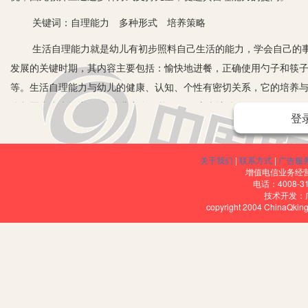
关键词：自理能力 多种形式 培养策略
生活自理能力就是幼儿有初步照料自己生活的能力，学会自己的事情
发展的关键时期，其内容主要包括：愉快地进餐，正确使用勺子和筷
等。生活自理能力与幼儿的健康、认知、个性有密切关系，它的培养
陈鹤琴先生也提出：“凡是儿童自己能做的，应当让他自己做。”
登
每个孩子都是一粒种子，蕴含着巨大的能量。培养孩子的自理能力
要的营养，并适时地浇浇水，“种子们”自然地会朝着太阳的方向生长。
关于我们
|
联系方式
|
广告服
增值电信业务经营许
一、营造氛围，提高意识，植根于自理自立之土壤
电话：4008-3
技术开发：
幼儿对亲近的人总是有着强烈的依恋与信任感，我们教师不妨先从
copyright 2004 ChinaQk
观念，从而开始出现“我能”、“我来做”的一些独立性的意识。教师应
子，教师可以引导孩子学会自己穿衣服、扣纽扣，尝试学会把自己的小
亲身操作中体验“我长大了”。
二、多种形式，学习技能，汲取自理自立之营养