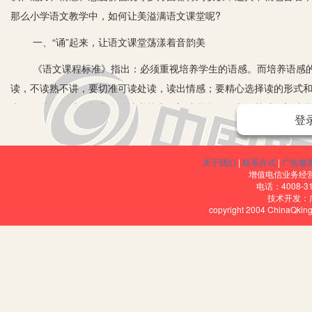
那么小学语文教学中，如何让美溢满语文课堂呢?
一、“诵”起来，让语文课堂荡漾着音韵美
《语文课程标准》指出：必须重视培养学生的语感。而培养语感的
读，不读熟不讲，要切准可读处读，读出情感；要精心选择读的形式
生始终处于一种积极兴奋的读书状态。朗读是学好语文的基础，朗读
登
如教学《富饶的西沙群岛》的第四自然段时，本段构段方式：总—
爱，感受鱼的种类多、数量多。在优美的古筝乐曲伴奏下，学生尽兴
关于我们
|
联系方式
|
广告服
感美、意境美，更唤起学生美的共鸣，领略到自然美，激发他们热爱大自
增值电信业务经营许
电话：4008-3
文，努力达到“意文兼顾”，做到语文的工具性和人文性的统一。
技术开发：
copyright 2004 ChinaQk
二、“绘”起来，让语文课堂充满绘画美
图画是最容易让学生获得美感享受的。直观的图画，往往能让学生
与联想，在图画中去感知抽象语言的美丽意境，他们就不会觉得学习
如在教学《桂林山水》一文，这篇课文文质优美，就是一幅秀美的
出你眼中的桂林山水。学生兴趣盎然，都争着画，而且画得十分投入