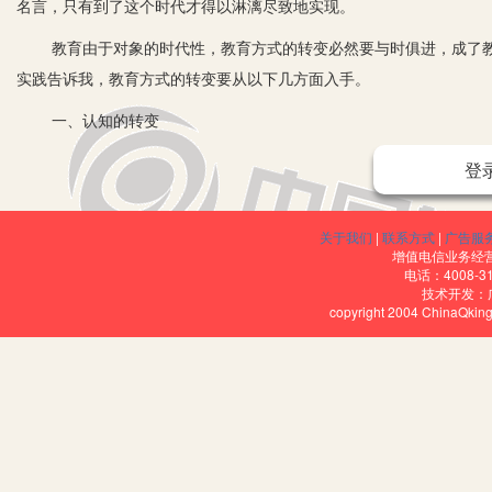
名言，只有到了这个时代才得以淋漓尽致地实现。
教育由于对象的时代性，教育方式的转变必然要与时俱进，成了教
实践告诉我，教育方式的转变要从以下几方面入手。
一、认知的转变
不解决思想的问题，只单纯地谈方式的转变，是治标不治本的，实
登
首先是时代的需求。“立德树人”是习总书记对教育的殷切希望，培
个民族发展的不竭动力在创新，创新需要独特的视角、独特的个性思
关于我们
|
联系方式
|
广告服
增值电信业务经营许
幸福指数，与社会的价值达到高度的契合。因此，当下的教育既要关
电话：4008-3
技术开发：
学校必需有这样的认知共识。
copyright 2004 ChinaQk
用马云的话来说：是未来已来。我们每一天都生活在过去的理想中
代，加之社会生活的多元化，让当下的孩子比以往任何时候都内涵丰
个时代孩子的共性特征；而孩子们的家庭背景却又出现复杂化趋势：
的变革成为历史的必然。
第二是教育方式变革的理论支撑。人是教育的出发点，也是教育的落