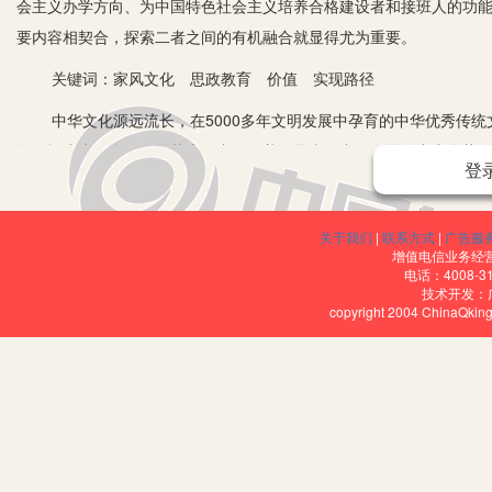
会主义办学方向、为中国特色社会主义培养合格建设者和接班人的功
要内容相契合，探索二者之间的有机融合就显得尤为重要。
关键词：家风文化 思政教育 价值 实现路径
中华文化源远流长，在5000多年文明发展中孕育的中华优秀传统
华民族生生不息、发展壮大的丰厚滋养，是当代中国发展的突出优势
登
统文化，就要大力弘扬自强不息、敬业乐群、扶危济困、见义勇为、
工程的意见》中提出：要广泛开展文明家庭创建活动，挖掘和整理家
关于我们
|
联系方式
|
广告服
治教育的核心是育人，高校不仅要立足于大学生个人品德和思想道德
增值电信业务经营许
核心价值观为引领，立足中华优秀传统文化的传承，汲取家风精华作
电话：4008-3
技术开发：
copyright 2004 ChinaQk
一、习近平总书记有关家风的论述
2016年12月12日，习近平在会见第一届全国文明家庭代表时指
归宿。家风好，就能家道兴盛、和顺美满；家风差，难免殃及子孙、贻
个家庭当中的风气。家风就是给家中后人们树立的价值准则；是一个
家族文化风格。作为一种精神力量，它既能在思想道德上约束其成员
理解为家庭的风气，将它看作是一个家庭的传统，是一个家庭的文化