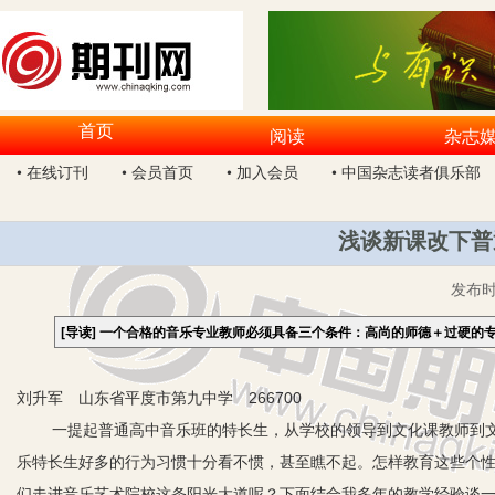
首页
阅读
杂志
• 在线订刊
• 会员首页
• 加入会员
• 中国杂志读者俱乐部
浅谈新课改下普
发布
[导读]
一个合格的音乐专业教师必须具备三个条件：高尚的师德＋过硬的
刘升军 山东省平度市第九中学 266700
一提起普通高中音乐班的特长生，从学校的领导到文化课教师到
乐特长生好多的行为习惯十分看不惯，甚至瞧不起。怎样教育这些个
们走进音乐艺术院校这条阳光大道呢？下面结合我多年的教学经验谈