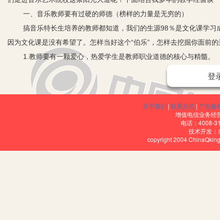
一、音乐教师要有过硬的师德（榜样的力量是无穷的）
搞音乐特长生培养的教师都知道，我们的生源98％是文化课学习
因为文化课是没有希望了。怎样当好这个“伯乐”，怎样去挖掘你面前的
1.教师要有一颗爱心，热爱学生是教师职业道德的核心与精髓。
爱心和耐心是开启学生心扉的钥匙，教师要像爱护自己的眼睛一
登
闪光的东西。我们音乐教师要善于抓住这些一闪即逝的东西，多鼓励
一年、两年下来，他们真的变了，变得敬重同学了，学习上进步了。
关于我们
|
联系方式
|
广告服
是班上的倒数第一，科任教师没有管他的，级部主任、班主任找过好
增值电信业务经营许
电话：4008-3
下还行，就收下了。上了几节专业课后，发现这个学生有两个优点：
技术开发：
copyright 2004 ChinaQk
扬。我告诉他，你的嗓音条件特别好，专业过了，文化课过不了，岂
他的学习自信心大增。经过三年的拼搏，以318的好成绩考入了新疆
2.教师要有一颗理解与宽容的心，学会尊重与相信学生。
理解和宽容是沟通师生感情的桥梁，特别是我们这些学音乐专业
生，不揭学生的短处，因为体罚与训斥学生是教师缺乏理智或无能的
此，这些学生有好多愿意把自己的心里话说给我听听。譬如说，他们