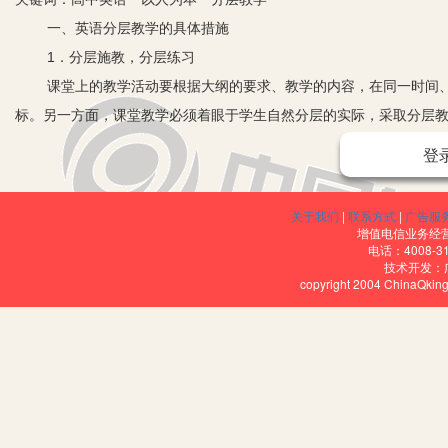
一、英语分层教学的具体措施
1．分层施教，分层练习
课堂上的教学活动要根据大纲的要求、教学的内容，在同一时间、
标。另一方面，课堂教学必须着眼于学生自然分层的实际，采取分层
设疑、激疑、释疑。例如在学完高一第一册Lesson98阅读课第一段后我设计的提问如
登
等生：Why may what we know and what we have learned limit 
纳。）教师在课堂上要注意调动不同层次学生的学习积极性，让不同
关于我们
|
联系方式
|
广告服
2．课后作业
增值电信业务经营许
电话：4008-3
课后作业是巩固运用知识和提高能力的一种手段，要求学生独立完
技术开发：
copyright 2004 ChinaQk
彻、记忆更巩固。课本后面的练习，A级学生有选择地做部分，教师适
给老师批改。
3．分层次教学的提出与构想
由于每一位学生的智力、体力、文化基础、学习动机、情感、毅力
获也是不—样的。因此，将“让全体学生得以发展，让每一个学生得到
反复考虑，我们明确了实验的目标和基本内容：（1)全面贯彻党的教