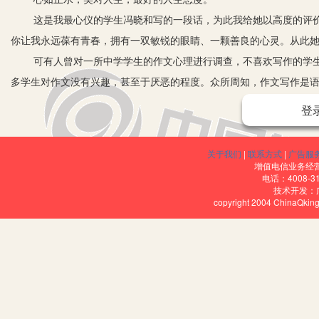
这是我最心仪的学生冯晓和写的一段话，为此我给她以高度的评价
你让我永远葆有青春，拥有一双敏锐的眼睛、一颗善良的心灵。从此
可有人曾对一所中学学生的作文心理进行调查，不喜欢写作的学生竟
多学生对作文没有兴趣，甚至于厌恶的程度。众所周知，作文写作是
长期以来，在作文评价中，存在着教师对学生尊重、理解不够的倾
登
文中表达的思想和感情，总认为学生抒写的思想感情不够成熟、不够
判为幼稚、琐碎、不典型。这样一来，学生面对写作常常怀疑自己的
关于我们
|
联系方式
|
广告服
实的生活体验而编造生活，装腔作势，故作高深。因此，教师首先要
增值电信业务经营许
电话：4008-3
吝啬地称呼他为“小作者”，我衷心地赞美他为“生活的有心人”，他痛
技术开发：
copyright 2004 ChinaQk
生的情感世界，在语文博大宽广的天地里，我们用心铺设着师生共同
在以往的作文评价中，教师缺乏欣赏的意识和心情，即使学生写出了在
赏。表扬是馈赠，是“我”与“他”的关系，而欣赏才是平等的交流，是
而，对于学生中的优秀作文或作文中的某一闪光点，最重要的不是堂
学生的作文态度和精神生活。
记得我班台永丰同学的《大自然的心声》，在我用了整整四十五分