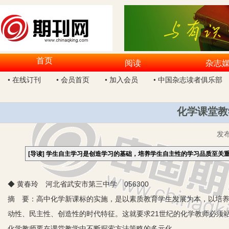
首页
阅读
杂志
• 在线订刊
• 会员首页
• 加入会员
• 中国杂志读者俱乐部
化学课堂教
发
[导读]
学生自主学习是创造学习的基础，培养学生自主性的学习品质至关
◆ 黄春玲 河北省武安市第三中学 056300
摘 要：高中化学新课标的实施，是以素质教育学生发展为本，以培
动性、民主性、创造性的时代特征。这就要求21世纪的化学教师必须站
化学教师要在课堂教学中不断探索方法策略的多元化。