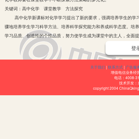
关键词：高中化学 课堂教学 方法探究
高中化学新课标对化学学习提出了新的要求，强调培养学生的学习
骤地培养学生学习科学方法、培养科学探究能力和养成科学态度。培
学习品质、创造性的个性品质，努力使学生成为课堂中的主人，全面
一、以身作则，培养学生良好的学习品质
登
学生自主学习是创造学习的基础，培养学生自主性的学习品质至关重
想、有感情、有独立的人格，是具有主观能动性的个体。每个学生都蕴
关于我们
|
联系方式
|
广告服
么如何培养学生自主性的学习品质呢？
增值电信业务经营许
电话：4008-3
1.以人为本，树立正确的学生观。
技术开发：
copyright 2004 ChinaQk
许多科学家的研究证明：“人的大脑就像一个沉睡的巨人，它比世界
学生能够独立学习、自主学习，要用发展的眼光看待学生，相信每个学
始差别，要比家犬和猎犬之间的差别小得多，他们之间的鸿沟是分工造
教，分层教学”，做到尖子生吃饱、中差生吃好，使全体学生自主参与
如我在每一节教学时，都预先准备一份学案，学案中所涉及的问题有
使好、中、差的学生都各有所得。