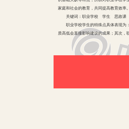
家庭和社会的教育，共同提高教育效率
关键词：职业学校 学生 思政课
职业学校学生的特殊点具体表现为：首
质高低会直接影响建设的成果；其次，
职业学校学生的思想政治教育课具体包
挥作用展开探究：
一、利用思政课，加强提高职业学校
1.学校管理者应重视学生的道德教育
力，创建高素质教师队伍。其次，创造
受到影响和启发，同时提高学生的参与
2.家长应采用正确的教育方式。首先
的高低息息相关。而且大部分家长在判
到道德的重要性，第一步要做的就是家
家风说的就是家庭风气。营造一个良好
德品质融入进去，如乐于助人、尊老爱