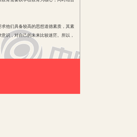
求他们具备较高的思想道德素质，其素
律意识，对自己的未来比较迷茫。所以，
政课在职业学校学生教育中如何更好地发
出发：首先，提高教师的教学水平和能
有助于培养优秀道德品质的视频，让学生
身文化水平的影响，也与自身道德品质
的知识那就能成才。所以，要使学生意识
庭一直沿袭下来的生活作风。简单来说，
家风的时候，一定要将我国优秀的传统道
则。在家风方面，我国很多的传统优秀文