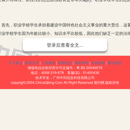
。
先，职业学校学生承担着建设中国特色社会主义事业的重大责任，这要
职业学校学生因为年龄比较小、知识水平比较低，因此他们缺乏一定的法
括三大点：道德教育、法律教育以及专业素养和职业素养教育。如下就思
登录后查看全文...
学生道德素质
关于我们
|
联系方式
|
广告服务
|
招聘信息
|
服务声明
|
友情链接
|
期刊联盟
。学校在培养和提高职业学校学生的思想道德素质时可以从这三个方面
增值电信业务经营许可证编号：粤-B2 20040576
电话：4008-319-678 客服QQ：51400436
一个良好的校园环境。最后，组织关于道德的主题班会，给学生观看一些
技术开发：广州中同信息科技有限公司
copyright 2004 ChinaQking.Com All Right Reserved 期刊网 版权所有
度。
，家长要具备科学的人才观念。当今社会，每个人对人才的看法都会受自
断孩子是否能成才时都以学生的学习成绩为依据，即孩子如果学到了专业
长应树立正确的人才观。其次，营造良好的家风。所谓“家风”，指的是家
的家风有利于职业学校学生形成高尚的人格、提高道德修养。家长在树立
幼等等。我国历来被称为礼仪之邦，讲文明、有礼貌是我们与人交际的准