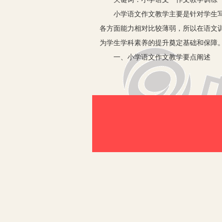
小学语文作文教学主要是针对学生写作
各方面能力相对比较薄弱，所以在语文
为学生学科素养的提升奠定基础和保障
一、小学语文作文教学要点阐述
在语文作文教学中，需要对学生写作进
作文教学训练要点进行阐述和分析：
1.基础知识积累。在语文写作教学中
需要学生具备丰富的经验和感悟，善于
2.素材构思。作文书写需要基于一些
作期间必定存在一定的困难。因此，在
效果。
3.写作技巧的掌握。在写作中需要对
练，使得学生深度掌握写作技巧和能力
4.激发学生兴趣。写作还有一个需要
自觉融入写作教学中。