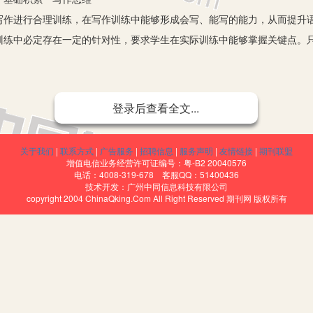
进行合理训练，在写作训练中能够形成会写、能写的能力，从而提升语
训练中必定存在一定的针对性，要求学生在实际训练中能够掌握关键点。
。
行合理的训练和分析，学生只有掌握了具体要点内容，才能使教学活动
登录后查看全文...
，教师要对学生作文进行训练，主要内容就是注重基础知识的衔接。语文
关于我们
|
联系方式
|
广告服务
|
招聘信息
|
服务声明
|
友情链接
|
期刊联盟
使用文字展示出来，进而可以形成写作。因此，语文训练要点之一就是基
增值电信业务经营许可证编号：粤-B2 20040576
电话：4008-319-678 客服QQ：51400436
素材，通过大脑反复构思转化为文字表达出来。小学生思维意识比较薄弱
技术开发：广州中同信息科技有限公司
copyright 2004 ChinaQking.Com All Right Reserved 期刊网 版权所有
小学语文写作训练中，教师要对学生思维进行针对性训练，强化学生对知
文字进行全面的加工分析，此项工作具备一定的技巧性，所以在实践教学
，将其不断运用在写作之中。
关注的点就是激发学生兴趣。兴趣不高的学生会对学习失去兴趣，因此在