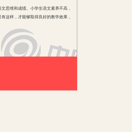
文思维和成绩。小学生语文素养不高，
只有这样，才能够取得良好的教学效果，
更具针对性和实效性。下面对小学语文
写作是建立在知识不断积累的基础上，
础知识积累。
，对于作文的掌握不够深入，在具体写
识的掌握和了解，从而不断提升语文写作
中需要结合学生具体情况进行针对性训
实际教学中，教师要注重兴趣的激发，