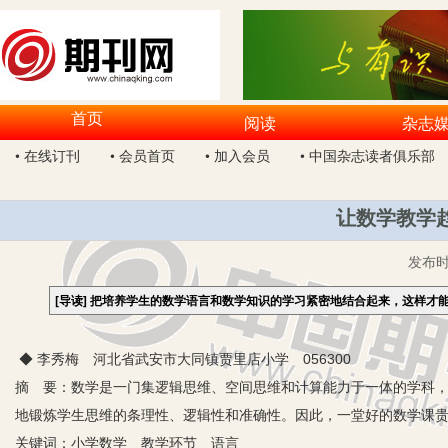
首页
阅读
杂志
• 在线订刊
• 会员首页
• 加入会员
• 中国杂志读者俱乐部
让数学教学
发布
[导读]
把培养学生的数学语言和数学知识的学习紧密地结合起来，这样才
◆ 李秀梅 河北省武安市大同镇贾里店小学 056300
摘 要：数学是一门集逻辑思维、空间思维和计算能力于一体的学科
地锻炼学生思维的条理性、逻辑性和准确性。因此，一堂好的数学课
关键词：小学数学 教学环节 语言