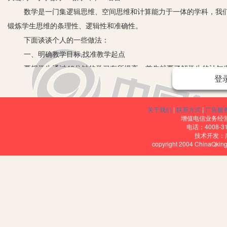
数学是一门集逻辑思维、空间思维和计算能力于一体的学科，我们
锻炼学生思维的条理性、逻辑性和准确性。
下面谈谈个人的一些做法：
一、明确教学目标,找准教学起点
要想学生通过40分钟的学习有所提高，首先就要了解学生的认知发
登
的知识之前已具有的相关知识和技能以及有关学习的认知水平与态度
信息的途径很多，远比原来要快、要多，有时可能远远超出了教师的想
关于我们
|
联系方式
|
广告服
出发来设计教学过程，首先就要了解教学的真正起点。
增值电信业务经营许
二、研究教学过程，探索教学顺序
电话：4008-3
技术开发：
教师的教学按照什么样的步骤进行，这是教学设计时必须完成的任
copyright 2004 ChinaQk
知识层提升。比如学习“秒”的知识，在设计教学过程时，通过听秒针
感受秒、交流秒的知识。这样的安排， 使学生知道了自己对旧知识的
空间。
三、强化教学语言的表达功能
1.在教师的潜移默化中形成数学语言。比如在教学《现代小学数学》
理“44×25=11×（4×25）”是根据三年级学过的把一个数分解为