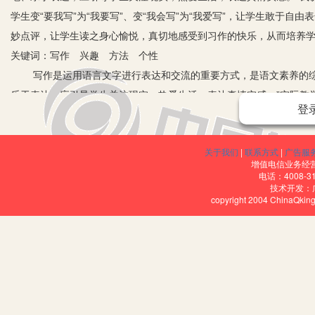
学生变“要我写”为“我要写”、变“我会写”为“我爱写”，让学生敢于
妙点评，让学生读之身心愉悦，真切地感受到习作的快乐，从而培养
关键词：写作 兴趣 方法 个性
写作是运用语言文字进行表达和交流的重要方式，是语文素养的综合
乐于表达，应引导学生关注现实，热爱生活，表达真情实感。”实际教
登
主体作用，激发学生的写作兴趣，才能使学生变“要我写”为“我要写”、
师还应该改变其指导方式，注重激励，巧妙点评，让学生读之身心愉
关于我们
|
联系方式
|
广告服
一、适当选题，激发兴趣
增值电信业务经营许
现在很多小学生有“怕作文”的畏难情绪，加上平常小学生还没有积
电话：4008-3
技术开发：
重演“假、大、空”的骗局。因此，教师应该通过选择贴近学生日常生
copyright 2004 ChinaQk
视野，激活学生那颗敏感的心。
二、融入生活，体现真情
叶圣陶先生说：“生活就如泉源，文章犹如溪水。泉源丰盈而不枯竭
材，培养对“写点”的灵敏度。比如在描写春天时，我带着孩子们来到
快闻到了花儿的芬芳、小草的清香，听到了鸟儿的叽叽喳喳声、流水
三、自由表达，放飞心灵