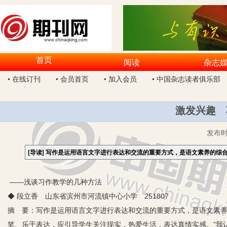
首页
阅读
杂志
• 在线订刊
• 会员首页
• 加入会员
• 中国杂志读者俱乐部
激发兴趣 
发布
[导读]
写作是运用语言文字进行表达和交流的重要方式，是语文素养的综
——浅谈习作教学的几种方法
◆ 段立香 山东省滨州市河流镇中心小学 251807
摘 要：写作是运用语言文字进行表达和交流的重要方式，是语文素养
笔、乐于表达，应引导学生关注现实，热爱生活，表达真情实感。”我