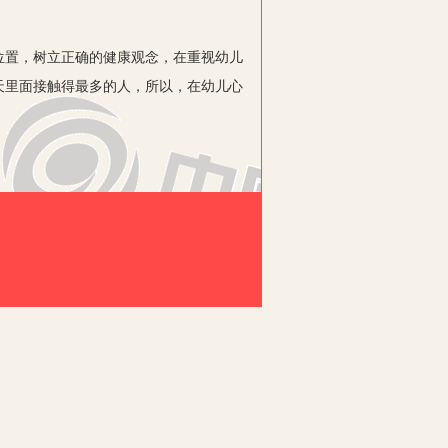
置，树立正确的健康观念，在重视幼儿
天里面接触得最多的人，所以，在幼儿心
境两方面去营造。物质环境方面，教师
也可以潜移默化地陶冶幼儿的情操。
种亲密的伙伴关系。幼儿的理解能力有
考，学会用儿童的心理和视角来观察问