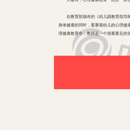
在教育部颁布的《幼儿园教育指导纲要
身体健康的同时，要重视幼儿的心理健
理健康教育中，教师是一个很重要且的
一、确立幼儿心理健康的教育目标
作为一名幼儿教育工作者，我们在幼
首先就要使幼儿能够正常地与老师、
其次，要努力在生活中让他们有所感
第三，做事情要有耐心，要学会与他
第四，要学会观察身边的事物，保持
二、营造良好的教育氛围
良好的教育氛围能够使幼儿产生一种安
可以美化校园，购置安全、环保的娱乐
心理环境主要体现在幼儿教师在与幼儿
限，表达能力欠缺，加之他们的自我约