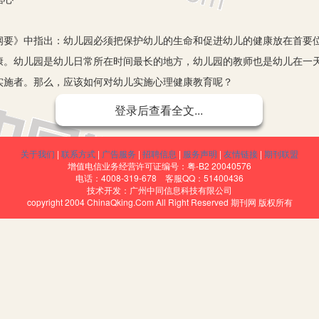
》中指出：幼儿园必须把保护幼儿的生命和促进幼儿的健康放在首要位
康。幼儿园是幼儿日常所在时间最长的地方，幼儿园的教师也是幼儿在一
实施者。那么，应该如何对幼儿实施心理健康教育呢？
登录后查看全文...
儿教育阶段要确立心理健康目标。
同伴、父母进行顺畅地交流自己的想法和感受。
关于我们
|
联系方式
|
广告服务
|
招聘信息
|
服务声明
|
友情链接
|
期刊联盟
悟，具备良好的适合新环境的能力。
增值电信业务经营许可证编号：粤-B2 20040576
电话：4008-319-678 客服QQ：51400436
人友好相处，不惧怕挫折和失败。
技术开发：广州中同信息科技有限公司
copyright 2004 ChinaQking.Com All Right Reserved 期刊网 版权所有
较强的求知欲，锻炼和培养他们的分析能力。
全感，要想使幼儿感受“家”的温暖，就需要教师通过物质环境和心理环
设施，准备丰富多彩的教学材料，这样可以唤醒幼儿对生活的无限热爱，
进行交谈时要有足够的耐心，要体现师生的平等对话，并与幼儿建立一
束能力较差，因此，幼儿教师在要求幼儿完成规定的内容时要学会换位思