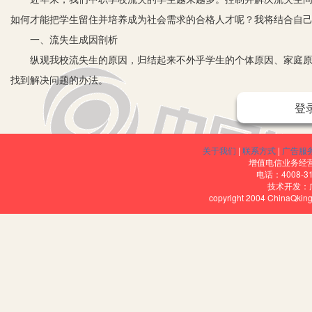
如何才能把学生留住并培养成为社会需求的合格人才呢？我将结合自
一、流失生成因剖析
纵观我校流失生的原因，归结起来不外乎学生的个体原因、家庭原因
找到解决问题的办法。
1.教师的学生观不正确。
登
受应试教育影响，大多数教育工作者仍用应试教育的标准去衡量中职
不听话、服不服从作为评价学生好坏的标准，其不明白美丽的玫瑰是带
关于我们
|
联系方式
|
广告服
里容不得沙子”，存在着“顺我者昌逆我者亡”的思想，经常会给这些学
增值电信业务经营许
电话：4008-3
生也千方百计地让其“知难而退”……因而，流失生就一个个产生了。
技术开发：
copyright 2004 ChinaQk
2.教学模式陈旧缺陷。
专业设置、课程设置与教学内容不符合当前本地经济发展的情况，教
学习兴趣索然无味；教学方法不适合学生的特点，教学方法单调，仍
授，缺乏应有的活力，造成学生学习兴趣下降。这严重背离了学生的认知
因素的综合作用下中途辍学，流向社会。教学模式的缺陷，还使得理
学生综合素质不高，认知结构水平较低、发展潜力不大，难以达到社