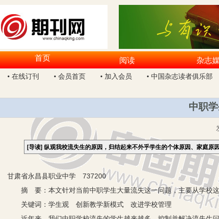
首页
阅读
杂志
• 在线订刊
• 会员首页
• 加入会员
• 中国杂志读者俱乐部
中职学
[导读]
纵观我校流失生的原因，归结起来不外乎学生的个体原因、家庭原
甘肃省永昌县职业中学 737200
摘 要：本文针对当前中职学生大量流失这一问题，主要从学校这
关键词：学生观 创新教学新模式 改进学校管理
近年来，我们中职学校流失的学生越来越多。控制并解决流失生问题