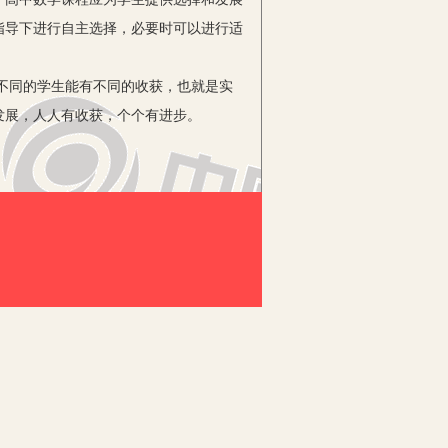
指导下进行自主选择，必要时可以进行适
不同的学生能有不同的收获，也就是实
发展，人人有收获，个个有进步。
，但在不同的班级有不同的比例。这一
浓厚兴趣，在课堂上往往有自己的问题和
不同的群体：有的学习自觉性好，但学习
，以致知识上有漏洞。这一类型的学生如
们有的基础差，有的习惯差，有的对数
花大力气才能使他们有所进步的。
重要标准。在实施分层教学的情况下，
概念、公式、公理、性质等，掌握一些基
识点，并且在一定程度上能灵活运用；A