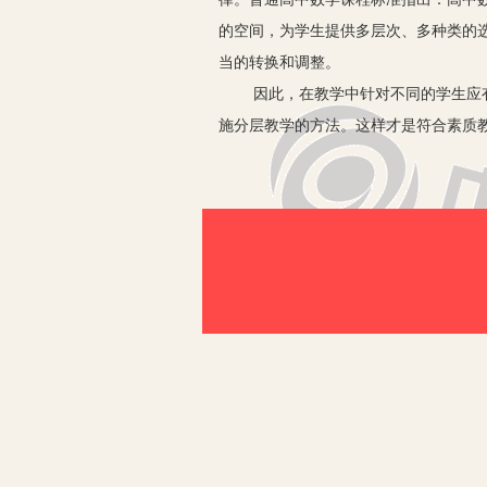
的空间，为学生提供多层次、多种类的
当的转换和调整。
因此，在教学中针对不同的学生应有不
施分层教学的方法。这样才是符合素质
一、学生的分层
一般说来，往往将学生分成三个层次，
类学生往往基础知识扎实，有较好的接
见解。B类为中等生。这一层次的学生
的方法有点不对头；有的头脑灵活，但
能好好地督促，往往就能进到A类。C
学的兴趣不大，有的学习目的不明确，
二、教学目标的分层
教学目标是每一堂课必需的。正确的教
应划分好针对不同层次学生的不同目标
本的方法和一定的技巧，完成教材上的