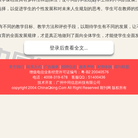
选择，以促进学生的个性发展和对未来人生规划的思考。学生可在教师的
同的教学目标、教学方法和评价手段，以期待学生有不同的发展，让
教育的全面发展规律，才是真正地做到了面向全体学生，才能使学生全面
登录后查看全文...
即：A类为优等生。这一层次的学生往往占班级人数的百分之二十左右
受能力、敏锐的观察能力、良好的学习习惯、较强的自学能力、对数学的
关于我们
|
联系方式
|
广告服务
|
招聘信息
|
服务声明
|
友情链接
|
期刊联盟
往往是班级的大部分，一般占班级人数的百分之六十左右。这一类学生有
增值电信业务经营许可证编号：粤-B2 20040576
电话：4008-319-678 客服QQ：51400436
不够努力；有的基础较好，但对数学的兴趣不大；有的学习不能持之以恒
技术开发：广州中同信息科技有限公司
copyright 2004 ChinaQking.Com All Right Reserved 期刊网 版权所有
类为学习困难生。这一层次的学生往往也占班级人数的百分之二十左右。他
总之情况复杂，往往是班级教学工作的重点对象，也是教师要下大功夫、
学目标是课堂的基础，而教学目标的完成情况如何则是评价一堂课的
。一般来说，对C类学生，往往他们的目标是了解或理解教材上的定义、
练习题和习题中的C组题；B类学生在类学生的基础上应能做到熟悉各个知