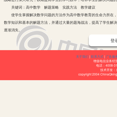
关键词：高中数学 解题策略 实践方法 教学建议
使学生掌握解决数学问题的方法作为高中数学教育的生命力所在，对
数学知识和基本的解题方法，并通过大量的题海战法，提高了学生解
逐渐消失。
作为数学教师，我希望以个人在教育实践中学习到和总结的经验，
登
一、加强数学教材的应用
高中数学教师上课时教授的数学知识来自于教材的应用价值。在教学
关于我们
|
联系方式
|
广告服
数学思想，用适当的教学方法教给学生数学知识。
增值电信业务经营许
电话：4008-3
教师们首先要创造民主、和谐的授课氛围，培养学生们的创意性思考
技术开发：
copyright 2004 ChinaQk
系。在日常生活中，教师可以与学生以平等的态度交流教学的有效方
略，优化教育设计，提高教育效率性。
其次，教师能够通过创建课堂环境而激发学生对学习的兴趣。
最后,是教师应当提高自己的专业解题能力,这要求高中数学教师要对
施。例如，当我们进入到“三角函数”的授课时，可以以提问的方式引
组合的数学解题思想。