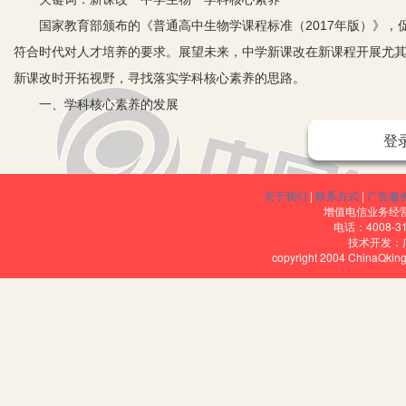
国家教育部颁布的《普通高中生物学课程标准（2017年版）》，
符合时代对人才培养的要求。展望未来，中学新课改在新课程开展尤
新课改时开拓视野，寻找落实学科核心素养的思路。
一、学科核心素养的发展
随着新课程改革的不断推进和深入发展，中学在探寻学生综合素养培
登
学科核心素养在中学的发展历程，主要表现如下：从最初的追求“素质教
生能安然应对社会发展变化与需求，自主和谐发展，再到时下着力发展
关于我们
|
联系方式
|
广告服
习能力，具有自主发展能力和沟通合作能力。
增值电信业务经营许
电话：4008-3
二、生物学科核心素养的内涵
技术开发：
copyright 2004 ChinaQk
1.建立生命观念。学生应该在较好地理解生物学概念的基础上形成
学的自然观和世界观，并以此指导探究生命活动规律，解决实际问题
2.形成科学思维。学生应该在学习过程中逐步发展科学思维，如能
维、创造性思维等方法，探讨、阐释生命现象及规律，审视或论证生
3.引导科学探究。学生应在探究过程中逐步增加对自然现象的好奇
善于团队合作，勇于创新。