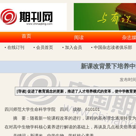
首页
阅读
杂志
• 在线订刊
• 会员首页
• 加入会员
• 中国杂志读者俱乐部
新课改背景下培养中
发布时
[导读]
促进了教育观念的更新，推进了人才培养模式的变革，使中学教育
四川师范大学生命科学学院 四川 成都 610101
摘 要：随着新一轮课程改革的进行，课程的基本理念逐渐转变为培
在对高中生物学科核心素养进行解读的基础上，再谈及几点相关培养
关键词：新课改 中学生物 学科核心素养