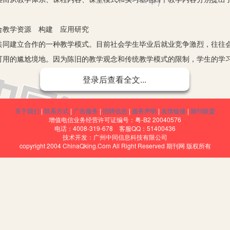
教学资源 构建 应用研究
建立合作的一种教学模式。目前社会学生毕业后就业竞争激烈，往往会
可用的尴尬境地。因为陈旧的教学观念和传统教学模式的限制，学生的学
管理专业中，这意味着学生的专业素养和知识水平在实际情况中的运用效
登录后查看全文...
针对其培养专业型人才，于学生而言，毕业后找到对口专业的工作的概率
新的思路，提高了学校的教学质量；对企业来说，企业能够吸收到一大批
关于我们
|
联系方式
|
广告服务
|
招聘信息
|
服务声明
|
友情链接
|
期刊联盟
增值电信业务经营许可证编号：粤-B2 20040576
电话：4008-319-678 客服QQ：51400436
建综合教学资源平台的必要性分析
技术开发：广州中同信息科技有限公司
copyright 2004 ChinaQking.Com All Right Reserved 期刊网 版权所有
。旅游管理专业是一个与时代发展息息相关的专业，其教学内容随着时代
平台可以促进学生进行实践活动，从而提高旅游管理专业学生的专业素养
当作唯一的教学依据，这极有可能造成学生的知识及理念过于片面化。而
眼界，并丰富学生的知识层次。
源指的是在教学过程中对教师的教学和学生的学习起到参照和辅助作用的
可以有效地整合教育资源，使其发挥出最大的作用和功效。而在校企合作