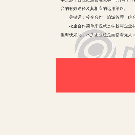
台的有效途径及其相应的运用策略。
关键词：校企合作 旅游管理 综合
校企合作简单来说就是学校与企业共同
但即便如此，不少企业还是面临着无人
配、脱节的情况。在时代性较强的旅游
的教学方式，充分了解企业的需求，并
校来说，合作模式为学校的教学提供了
术支撑。
一、校企合作背景下旅游管理专业构
1.防止教学目标与社会需求的不匹配
的背景下，构建并利用综合的教学资源
作为最基础的教学资源，可能会被教师
模式，可以有效地拓宽学生的知识面和
2.充分整合和利用教学资源。教学资
管理专业中，构建综合的教学资源平台