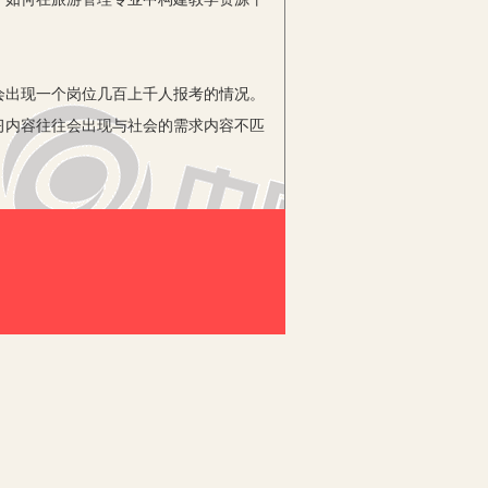
出现一个岗位几百上千人报考的情况。
习内容往往会出现与社会的需求内容不匹
果大打折扣。而校方采取与企业进行合作
大大提高，真正实现了学有可用；对于学
符合需求的专业型人才作为公司发展的技
的发展也在不断地变化。而在校企合作
和知识水平。在传统的教学模式中，教材
通过整合教学资源平台，采取校企合作的
环境资源、设施资源等的总和。在旅游
的前提背景下，综合教学资源平台可以帮