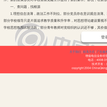
一、查问题，找根源
1.理想信念淡薄，政治工作不到位。部分党员存在意识观念淡薄、
部分学校领导只是片面追求教学质量和升学率，对思想理论建设重视
学校思想氛围比较活跃，部分青年教师对党组织的认识还不够，其价
摇，缺乏分辨的能力；一些中层干部重视教学工作，轻视思想道德教
登
旨意识逐渐淡化，价值取向偏离正轨。
2.考核体系缺失，工作机制不完善。学校党建工作缺乏系统性的考
关于我们
|
联系方式
|
广告服
业务、轻党建，缺乏规范有效的监督体系。其次，在党员的发展环节
增值电信业务经营许
电话：4008-3
式。
技术开发：
copyright 2004 ChinaQk
3.组织活力不够，缺乏凝聚作用。出于一些原因，使得党内组织生
充分发挥党支部的凝聚作用。
另外，基层党组织对上级布置的工作不能层层落实到位，敷衍应付以
主要原因之一。
二、提高认识
加强学校基层党建工作，是学校自身发展的需要，是推动教育教学事