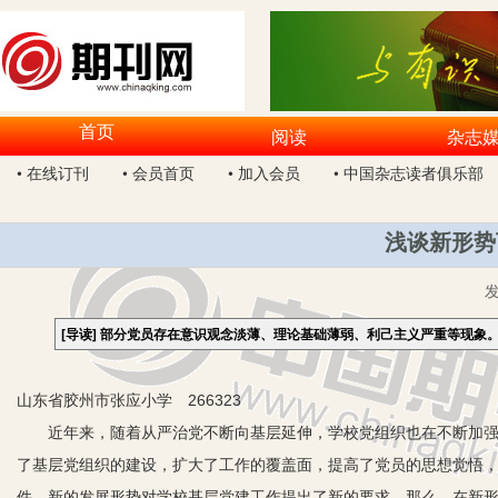
首页
阅读
杂志
• 在线订刊
• 会员首页
• 加入会员
• 中国杂志读者俱乐部
浅谈新形势
[导读]
部分党员存在意识观念淡薄、理论基础薄弱、利己主义严重等现象
山东省胶州市张应小学 266323
近年来，随着从严治党不断向基层延伸，学校党组织也在不断加强和改
了基层党组织的建设，扩大了工作的覆盖面，提高了党员的思想觉悟，
件、新的发展形势对学校基层党建工作提出了新的要求。那么，在新