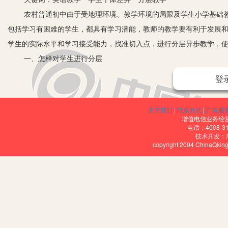
农村普通初中由于受地理环境、教学环境的局限及学生小学基础教
包括学习有困难的学生，都具有学习潜能，教师的教学要有利于发展
学生的实际水平和学习接受能力，找准切入点，进行分层异步教学，
一、怎样对学生进行分层
要真正地做好英语分层教学，教师应该转换传统的教学思想，把学
登
出发点，教师自己的作用则是引导和鼓励学生去学习相应的课程内容
力强，对英语的学习有很大的兴趣，平时上课时能够轻松地跟上老师
关于我们
|
联系方式
|
广告服
基本的了解和掌握，在课堂上能够保证大部分时间能够跟上老师的节
增值电信业务经营许
电话：4008-3
上老师的讲课节奏，基础知识掌握情况较差，上课的积极性也较弱，
技术开发：
copyright 2004 ChinaQk
二、做好教学目标分层
学生的分层做好之后，接下来就是需要对教学方法进行分层。教学
才能确保分层之后的教学方法能够顺利和成功的进行。一个合理的教
围，能够针对不同层次的学生给出不同的教学目标，更加明确了教学
求来制定和设计，要根据学生的具体情况，绝不能脱离实际，凭空制
目标，会严重挫败学生的学习积极性，使其产生抵触情绪，最终导致