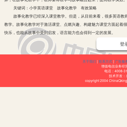
关键词：小学英语课堂 故事化教学 有效策略
故事化教学已经深入课堂教学。但是，从目前来看，很多英语教师只是
教学。故事化教学对于激活课堂、点燃兴趣、构建魅力课堂方面起着
快乐，也能从故事中受到启发，语言能力也会得到一定的发展。
一、创设故事环境，激发学生兴趣
登
在实施故事化教学时，英语教师要注重故事环境的创设，以最大化
内容，并顺利与英语教学融合起来，促进吸收。
关于我们
|
联系方式
|
广告服
例如，在学习小学三年级英语Where’s the bird?这一单元
增值电信业务经营许
电话：4008-3
学习一些方位有关的句型，为了让学生更好地了解本单元内容，英语
技术开发：
copyright 2004 ChinaQk
的简笔画。例如，It’s on the desk, it’s under the desk, it’s behin
来，并以Where’s the bird为主题，将其改编成学生易懂的
并且逐步明白对应的句子的意思。等英语教师教授完后，再请学生为
的简笔画，将刚刚的故事复述一遍。
二、故事贯穿教学，活化课堂教学
在教学过程中利用故事贯穿教学，有助于课堂教学的活化。那么，