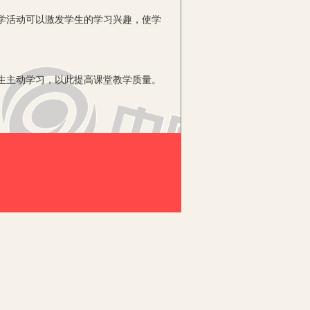
学活动可以激发学生的学习兴趣，使学
生主动学习，以此提高课堂教学质量。
促进教学活动的开展。传统教学中，教师
课堂教学中，根本教学内容，对学生分
学活动时，教师可以采用多种方式教学，
生主动学习。在课堂教学中，互助教学
以此激发学生学习热情，提高课堂教学质
同学们，你们认为什么才是美好生活呢？
趣呢？学生：兴趣、爱好都是情趣的一
以突出学生主体地位，活跃课堂氛围，实