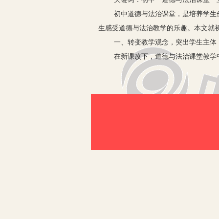
初中道德与法治课堂，是培养学生价值
生感受道德与法治教学的乐趣。本文就
一、转变教学观念，突出学生主体
在新课改下，道德与法治课堂教学中，
初中教学中，教师应尊重学生个性，合
是学生学习的主体，学生则处于被动的
组，设计教学问题，引导学生自主探究
如两人组、四人组、多人组的方式等，
例如，学习《追求高雅情趣品味美好生
模式不仅是学生之间互助，也包括教师
量。在教学中，教师应注意自身教学语
学生：没有战争，食物充足，不需要担
种，当我们从中获取快乐时就是一种情
现高效教学。
二、问题探究互动，培养学生探究