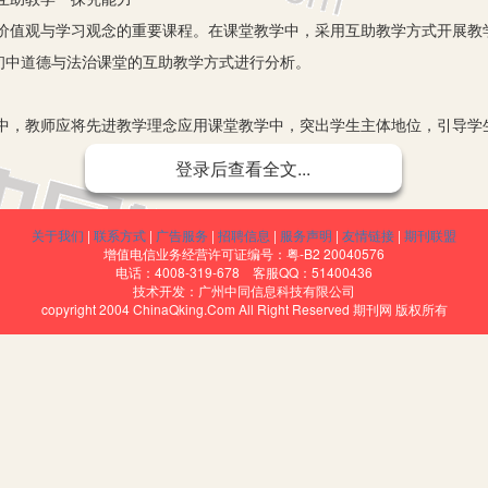
观与学习观念的重要课程。在课堂教学中，采用互助教学方式开展教
初中道德与法治课堂的互助教学方式进行分析。
教师应将先进教学理念应用课堂教学中，突出学生主体地位，引导学
理应用互助教学模式开展教学活动，通过学生相互帮助，提高教学质量，
登录后查看全文...
学习状态，久而久之，学生就会失去学习兴趣，不利于教学活动开展。在
学习，以此培养学生学习能力，提高课堂教学质量。应用互助教学开展教
关于我们
|
联系方式
|
广告服务
|
招聘信息
|
服务声明
|
友情链接
|
期刊联盟
以此开展教学活动，引导学生探究学习，以此提高课堂教学效果。
增值电信业务经营许可证编号：粤-B2 20040576
电话：4008-319-678 客服QQ：51400436
活》这一内容时，教师可以就教学内容为学生设计教学活动，引导学
技术开发：广州中同信息科技有限公司
copyright 2004 ChinaQking.Com All Right Reserved 期刊网 版权所有
与学生之间互助。学习这一内容时，教师可以与学生进行情感交流互动，
言与行为动作的变化，学会用语调感染学生，增加课堂互动。如，教师：
心生存问题，就是美好生活。教师：生活中处处有情趣。那么，什么是情
趣。教师：那我们看一看教材中是怎样描述的。通过教师与学生互动，可
能力