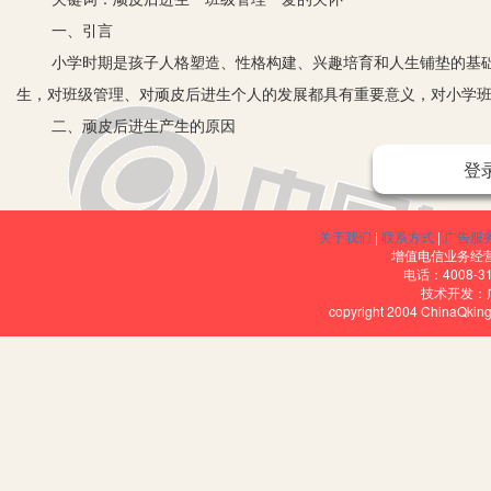
一、引言
小学时期是孩子人格塑造、性格构建、兴趣培育和人生铺垫的基础
生，对班级管理、对顽皮后进生个人的发展都具有重要意义，对小学
二、顽皮后进生产生的原因
1.孩子自身因素
登
顽皮后进生之所以成为班级中的后进分子，其内因是不可不忽视的
低年级学生，他们刚刚从寓学于玩的幼儿园转入以文化课学习为主的
关于我们
|
联系方式
|
广告服
园到小学阶段学习方式的转变，依旧像幼儿园时贪玩好动，学习主动
增值电信业务经营许
电话：4008-3
2.外部环境因素
技术开发：
copyright 2004 ChinaQk
顽皮后进生的形成，外部环境的影响也不能忽视。首先，学生的家
问题小孩都源于父母和家庭；其次，如果学校的校风不正不纯、班级
生成的催化剂，甚至让那些本来优秀的孩子产生叛逆。
三、以爱的关怀为支点，撬动顽皮后进生前进的信心
“春雨知时节，润物细无声”，顽皮的后进生不是杂草，而是需要浇灌
们前进的信心和动力。转化后进生的经验千条万条，核心就是多给后