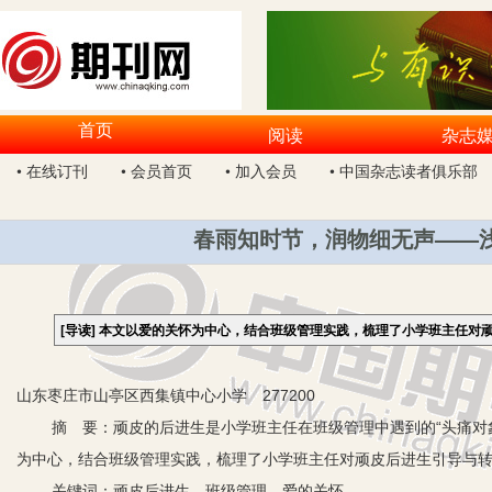
首页
阅读
杂志
• 在线订刊
• 会员首页
• 加入会员
• 中国杂志读者俱乐部
春雨知时节，润物细无声——
[导读]
本文以爱的关怀为中心，结合班级管理实践，梳理了小学班主任对
山东枣庄市山亭区西集镇中心小学 277200
摘 要：顽皮的后进生是小学班主任在班级管理中遇到的“头痛对象
为中心，结合班级管理实践，梳理了小学班主任对顽皮后进生引导与
关键词：顽皮后进生 班级管理 爱的关怀