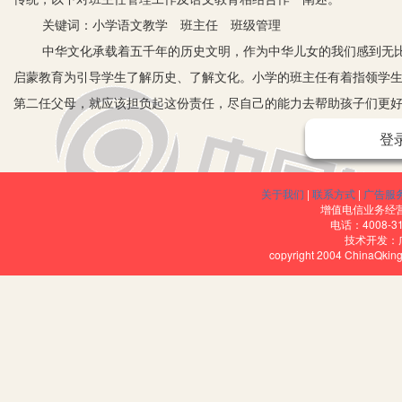
关键词：小学语文教学 班主任 班级管理
中华文化承载着五千年的历史文明，作为中华儿女的我们感到无比
启蒙教育为引导学生了解历史、了解文化。小学的班主任有着指领学
第二任父母，就应该担负起这份责任，尽自己的能力去帮助孩子们更
的学科，小学班主任的管理工作应该有效结合语文教育，提高班级各
登
一、班主任管理与语文结合的重要意义
1.利用分组学习帮助学生理解班主任日常的思想教育内容。在对小
关于我们
|
联系方式
|
广告服
师可以采用分组学习，小组成员是随机的，并且经常更换，促进学生
增值电信业务经营许
电话：4008-3
多优点，比如，分组可以让学生感受到自己的责任，让学生体会互帮
技术开发：
copyright 2004 ChinaQk
小组中，学生扮演着不同的角色，能体味不一样的风格，每个人都参
体活动带来的责任感，提升自身的修养，促进每个人的进步。学生在
主任与学生之间的关系，促进两者之间更好地交流。
2.贴近学生生活实际,走进学生内心世界。教学不仅仅是为了传授
中，所以，语文教师不能只局限于课堂上的四十分钟，还要在平时生
学习的认知以及学生更喜欢怎么的课堂等问题，通过语文教师对学生