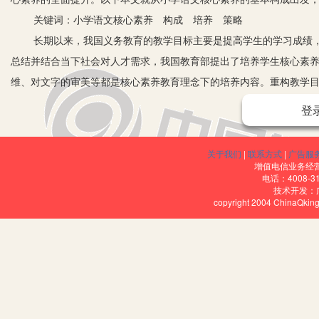
关键词：小学语文核心素养 构成 培养 策略
长期以来，我国义务教育的教学目标主要是提高学生的学习成绩，
总结并结合当下社会对人才需求，我国教育部提出了培养学生核心素
维、对文字的审美等都是核心素养教育理念下的培养内容。重构教学
点。
登
一、语文学科核心素养的构成
1.语言文字的理解与使用规范。语文是向学生传授祖国语言的学科
关于我们
|
联系方式
|
广告服
生从幼儿阶段到小学入学前，基本都能够掌握如何通过中文进行语言
增值电信业务经营许
电话：4008-3
面交流。语文教学就是帮助学生能够正确理解语言，并能够规范使用
技术开发：
copyright 2004 ChinaQk
2.语言思维能力。语言虽然是交流工具，但对于人类这种高级生命
组织语言对某种事物进行描述的基础上，加以评价，或赞扬或批判；
等，这些语言思维能力都是当前社会对人才的重要需求标准。
3.语言文字的审美与创造。我国语言文字博大精深，但小学生的理
美、意境美等，甚至对于文字的理解也可能出现不辨良莠的情况，出
导学生学会鉴赏精彩的美文佳作，并从中获取收获，如借鉴其中的表