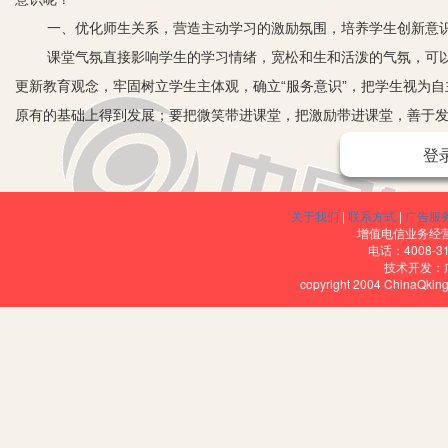
一、优化师生关系，营造主动学习的激励氛围，培养学生创新意
课堂气氛直接影响学生的学习情绪，宽松和生和活泼的气氛，可以
更新教育观念，牢固树立学生主体观，确立“服务意识”，把学生视为
原有的基础上得到发展；要把微笑带进课堂，把激励带进课堂，善于
愉快的气氛。
登
如：我在课堂上评价学生答问时常用一些简短而有激励性的语言“你讲得
这些尊重、期盼性的言语，不仅是对学生情感的激发，更重要的是营
关于我们
|
联系方式
|
广告服
始终保持着积极向上的乐观情绪和努力探索、获得成功的强烈愿望，
增值电信业务经营许
电话：4008-3
二、注重质疑能力的培养，激发学生创新的动机
技术开发：
copyright 2004 ChinaQk
古人说：“学贵知疑，小疑则小进，大疑则大进”，主动质疑问难是
学生能解决的问题让学生自己解决，学生解决不了的问题分组讲座、
1.引导学生在预习中质疑。在每篇课文教学前，布置先预习，并要
街送总理》前，学生在课本空白处质疑：（1）作者把街头的天气写成“
要写周总理迎送国际友人和陪毛主席检阅人民群众的矫健身躯？这样写
有的学生认真读书，善于思考，教师及时予以鼓励和表扬；而问题（2