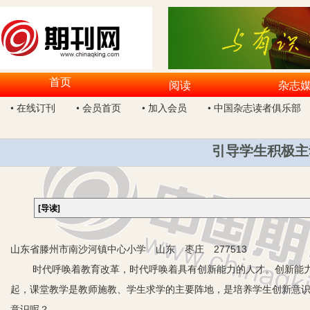
首页
阅读
杂志
• 在线订刊
• 会员首页
• 加入会员
• 中国杂志读者俱乐部
引导学生积极主
[导读]
山东省滕州市南沙河镇中心小学 山东 枣庄 277513
时代呼唤着教育改革，时代呼唤着具有创新能力的人才。创新能力
起，课堂教学是教师施教、学生求学的主要阵地，是培养学生创新意
意识呢？