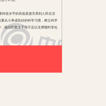
家科技水平的高低直接关系到人民生活
且要从小养成良好的科学习惯，树立科学
中，陈旧的教学手段不足以支撑随时变化
重要依据。
世纪50年代末期，科学素养目标首先
师要注重让学生对科学素养本身产生一个
不需要对高深的专业学科进行教学，只
工具为学生展示，但是总体上来讲，我