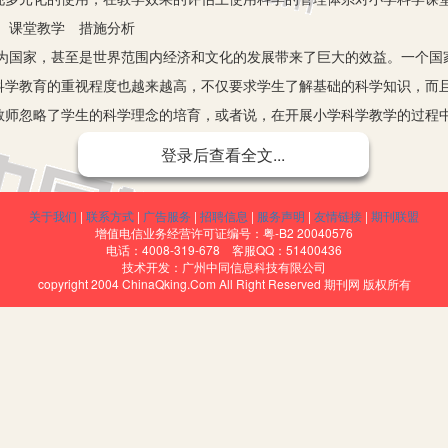
课堂教学 措施分析
家，甚至是世界范围内经济和文化的发展带来了巨大的效益。一个国
科学教育的重视程度也越来越高，不仅要求学生了解基础的科学知识，而
教师忽略了学生的科学理念的培育，或者说，在开展小学科学教学的过程
素养的提升为目标，对小学科学课堂教学进行改革和创新。
登录后查看全文...
教科书，开展学生学科课堂教学工作和进行学科资源开发等教学工作的
关于我们
|
联系方式
|
广告服务
|
招聘信息
|
服务声明
|
友情链接
|
期刊联盟
有可操作性的，用于培养学生科学素养的重要指标。这一概念起源于上
增值电信业务经营许可证编号：粤-B2 20040576
电话：4008-319-678 客服QQ：51400436
的了解，包括对科学的用途，科学的功能具有自己的思考。在小学阶段，教
技术开发：广州中同信息科技有限公司
copyright 2004 ChinaQking.Com All Right Reserved 期刊网 版权所有
导学生学习先进的科学内容。
化学、物理，或者是地理及生物科学，在小学阶段，教师原则上来讲
学素养进行培育。
堂教学措施
的问题，特别是在农村地区，由于科学教学工作需要有实验室和实验