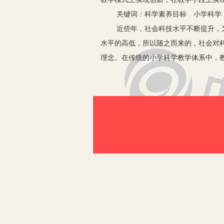
关键词：科学素养目标 小学科学 
近些年，社会科技水平不断提升，为国
水平的高低，所以随之而来的，社会对
理念。在传统的小学科学教学体系中，
的小学科学教学内容，这就需要以科学
一、科学素养目标的内涵
课程目标是我国教育体系中用来编写
具体来讲，科学素养目标应该是一种具
要求学生对“科学”这一概念要有足够
概念性的了解，在此基础上，教师要引
而科学实际上包含多门学科，比如说，
需要根据教学课本的要求对小学生的科
二、科学素养目标下的小学科学课
1.重视科学教育工作
一方面，小学科学教育存在着经费短缺