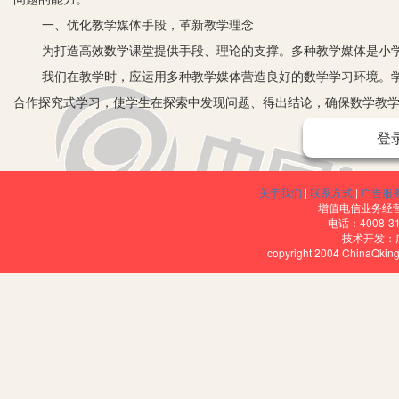
一、优化教学媒体手段，革新教学理念
为打造高效数学课堂提供手段、理论的支撑。多种教学媒体是小学
我们在教学时，应运用多种教学媒体营造良好的数学学习环境。学
合作探究式学习，使学生在探索中发现问题、得出结论，确保数学教
二、巧用多媒体刺激学生的感知，激发学生学习主动性
登
多媒体技术的应用，对数学教学的导入环节起到了很好的促进作用
的数据、图形或符号，为学生创设数学学习情境，刺激学生的感知，
关于我们
|
联系方式
|
广告服
比如，在进行“亿以上的数的认识”的教学时，我利用古代数学故事
增值电信业务经营许
电话：4008-3
要的粮食，第一个小格子里放一粒，第二个小格子里两粒，以此类推
技术开发：
copyright 2004 ChinaQk
求。这个故事很典型，也很简单，其实就是简单的数学运算，每次增加
故事很传奇，极大地激发了学生学习数学的主动性，为打造高效课
三、优化电子白板交互功能，化解教学难点
实现高效教学。新课程理念要求教师必须科学整合教育资源，探索
教学实效性效果较好。教师应恰当利用信息技术手段调动学生各种感
学难点，提高学生理解问题、分析问题的能力，从而实现高效教学。