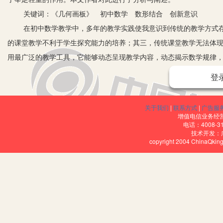
关键词：《几何画板》 初中数学 数形结合 创新意识
在初中数学教学中，多年的教学实践使我意识到传统的教学方式存
的课堂教学不利于学生探究能力的培养；其三，传统课堂教学无法体
用最广泛的教学工具，它能够动态呈现教学内容，动态揭示数学规律
面的宽与窄、量的多与少和难度的深与浅的关系，从而有效地控制教
登
一、利用《几何画板》，可以有效帮助学生理解基本概念
众所周知，数学概念是我们应用数学知识的前提和基础，它既是数
关于我们
|
联系方式
|
广告服
念可以让学生更直观、更深刻地揭示数学本质。例如，在图形的运动
增值电信业务经营许
电话：4008-3
是进行平铺直叙的讲解，则学生就会仅仅停留在理解与记忆层面；如
技术开发：
copyright 2004 ChinaQk
便于学生自行归纳图形旋转的特征，进而更好地理解和把握图形旋转
二、利用《几何画板》，可以使课堂教学方式更加灵活
在平时的教学过程中我常常有一个困惑——就是当我精心设计的教
时候，教师往往会努力将学生的思路引到预设环节中来，但这样的做
何画板》就可以有效地克服这个问题，如：例如，在教学“圆与圆的位
运动过程，要求学生仔细观察并根据刚才的观察，用自己准备的两个