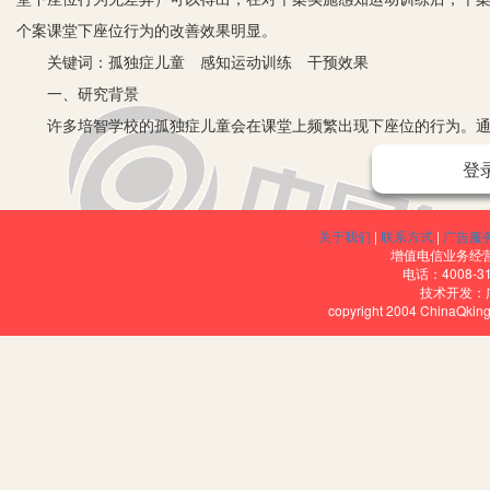
个案课堂下座位行为的改善效果明显。
关键词：孤独症儿童 感知运动训练 干预效果
一、研究背景
许多培智学校的孤独症儿童会在课堂上频繁出现下座位的行为。通过
不足或弯曲位肌张力缺失等有关。由此，我们试图通过感知动作训练
登
二、研究对象
谆谆，女，2002年2月出生，11岁，5岁时被诊断为孤独症。个
关于我们
|
联系方式
|
广告服
上课时注意力不能集中，经常出现下座位行为。
增值电信业务经营许
电话：4008-3
三、研究设计
技术开发：
copyright 2004 ChinaQk
1.研究方法设计
本研究采用的是ABA实验设计。A是基线期，主要观察个案出现课
的一节班主任课。B是处理期，对个案采用感知运动治疗进行干预。第
现课堂下座位这一异常行为的前提事件及行为结果的次数，观察其行
2.运动治疗方案的设计
运动治疗方案的确定需要对儿童的现状，即对儿童下座位的异常行