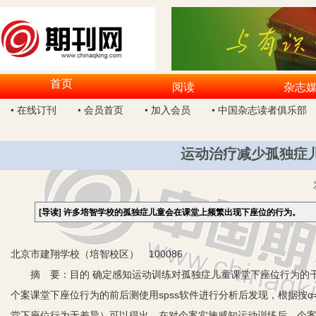
首页
阅读
杂志
• 在线订刊
• 会员首页
• 加入会员
• 中国杂志读者俱乐部
运动治疗减少孤独症
[导读]
许多培智学校的孤独症儿童会在课堂上频繁出现下座位的行为。
北京市建翔学校（培智校区） 100086
摘 要：目的 确定感知运动训练对孤独症儿童课堂下座位行为的干
个案课堂下座位行为的前后测使用spss软件进行分析后发现，根据按α
堂下座位行为无差异）可以得出，在对个案实施感知运动训练后，个案的