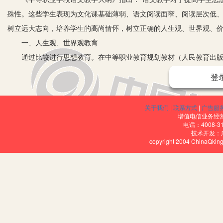
殊性。这些学生表现为文化课基础薄弱、语文阅读面窄、阅读层次低
树立远大志向，培养学生的高尚情怀，树立正确的人生观、世界观、
一、人生观、世界观教育
通过比较进行思想教育。在中等职业教育规划教材（人民教育出版社.
义诗歌，从诗人的情怀、理想、性格、信念和写作背景等方面比较可以
登
周边的美丽景色，完全没有一点秋天肃杀萧条令人失落的情感色彩，
担当精神和革命乐观主义精神。李白的《将进酒》，其浪漫主义、夸
关于我们
|
联系方式
|
广告服
了“人生得意须尽欢”、“烹羊宰牛且为乐”的消极情绪。李白嗜酒如命
增值电信业务经营许
电话：4008-3
在当初结识他时就看到了这一点，曾试图说服他，写道“痛饮狂歌空度
技术开发：
copyright 2004 ChinaQk
白希望能够回到皇帝身边得到重用，这与毛泽东《沁园春·长沙》中的
大。
教学中注意从关键词入手，《沁园春·长沙》中“立、看、怅、问、忆
物，形象而集中地表现作者关注国家命运、以天下为已任的豪情与壮
诗中描绘的图片或视频，增强学生的直观印象）。《将进酒》以酒为
通过分析比较可以看出两位诗人的心胸格局：一位是胸怀天下，以天