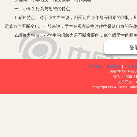
一、小学生行为与思维的特点
1.感知特点。对于小学生来说，因受到自身年龄等因素的限制，所
运算方向不断变化。一般来说，学生在观察事物时往往是从自身的兴
2.想象力特点。小学生的想象力是不断发展的，低年级学生的想象
说，其想象能力还是比较丰富的，所以也就可以进行独立的创造性想
登
3.情感特点。小学生对情感的控制是随着年龄变化而变化的，低年
评价来得到的。而对于高年级的学生来说，更加希望得到其他人的尊
关于我们
|
联系方式
|
广告服
二、小学语文作文教学中存在的问题
增值电信业务经营许
电话：4008-3
1.真情实感上不足。对于小学生来说，其心理还处于逐渐发展的阶
技术开发：
copyright 2004 ChinaQk
高中阶段的学生存在较大的差距，所以，这一阶段的学生更能写出童
现在作文中，但是在研究中可以看出，由于学生在作文中存在着真情
2.作文模式化严重。小学生在初学写作时大多采取模仿的方法，以
生的写作出现模式化的问题。随着模仿的不断增加，加之学生作文模
感，从而使作文内容显得空洞，在表达方式上也是十分单一的，这不
逐渐增加，网络中也可以选择多样化的模板，为学生提供丰富的写作