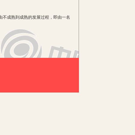
由不成熟到成熟的发展过程，即由一名
来看，我们认为主要包含以下内容：
是教师对职业行为的自觉追求，也是教师
的心灵失去平衡，教育过程也就失去
育最基本的力量和保证。教师专业素质的
他们身心发展处于幼稚状态，他们在生活
等多种学科知识的通才。
具备在幼儿园中进行教育教学工作的技
的基本途径。教师在幼儿区域活动中要对
管理能力的高低直接影响着教师教学的质
不同的，无论个性特征还是个人需要方