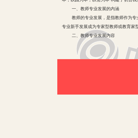
一、教师专业发展的内涵
教师的专业发展，是指教师作为专业人
专业新手发展成为专家型教师或教育家
二、教师专业发展内容
目前，关于教师专业发展的具体内容有
1.教师应适应教育发展趋势，拥有丰
专业发展的道德基础。“公正”既是教
了“善”的价值。
2.教师应适应新形势，不断更新自己
高低，决定着幼儿教育的优劣。高素质
经验方面是一张白纸，自我控制能力、
3.不断提升自己的专业技能适应发展
能。（1）观察幼儿的能力。观察既是
不同层次的幼儿进行观察，只有学会了
量，也对学生学习产生极大的促进或消