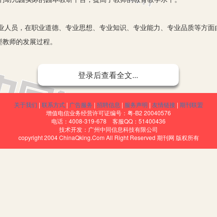
员，在职业道德、专业思想、专业知识、专业能力、专业品质等方面
型教师的发展过程。
着许多不同的说法，从中小学教师的工作职责与发展成长的具体实际
登录后查看全文...
富的专业道德。职业道德是教师从事教育教学活动时的基本道德规范，
育基本目标之一，又是教师职业的基本行为准则。不讲公正的教育将使学生
关于我们
|
联系方式
|
广告服务
|
招聘信息
|
服务声明
|
友情链接
|
期刊联盟
增值电信业务经营许可证编号：粤-B2 20040576
电话：4008-319-678 客服QQ：51400436
的专业知识。教师是幼儿教育活动直接的组织者和实施者，是幼儿园教
技术开发：广州中同信息科技有限公司
copyright 2004 ChinaQking.Com All Right Reserved 期刊网 版权所有
的幼儿园教师要不断更新自己的专业知识，幼儿教师的主要对象是孩子，
自我管理能力差，以具体的形象思维为主，但是又要成为通晓人文、自然
的要求。幼儿教师仅有良好的师德、渊博的知识是远远不够的，还必须
教师应具备的重要能力，也是教师把握幼儿已有经验、了解幼儿发展状况
观察，才能对幼儿的学习和活动进行引导。（2）管理的能力。教师课堂
极作用，即要有组织幼儿一日生活中各项活动的能力。每个学生都是与众