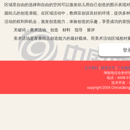
区域里自由的选择和自由的空间可以激发幼儿用自己创造的图示表现
掘幼儿的创造潜能。在区域活动中，教师应创设良好的环境，提供多
活动的权利和机会，激发创造能力，体验创造的乐趣，享受成功的喜
关键词：美术活动 创造 材料 指导 展评
美术活动是发展幼儿创造能力的最好载体。而美术活动区域相对集
造能力的教育教学形式。因此，我们在美术活动区域中更加强调的是
登
一、丰富多彩的墙饰，激发幼儿的想象和创造欲望
儿童认识发展是在不断地与环境相互作用中获得的，环境对人的行
关于我们
|
联系方式
|
广告服
能激发幼儿好奇心和兴趣的良好环境，利用环境中的元素来引发幼儿
增值电信业务经营许
电话：4008-3
丰富想象的名作，也可以随时以幼儿的兴趣、能力发展或主题教育更
技术开发：
copyright 2004 ChinaQk
的纯色为主；造型以幼稚、简洁为主要表现手法；内容主题中幼儿熟
二、丰富变化的开放性的活动材料，激活幼儿的创造灵感
幼儿的求异创造离不开物质材料，只有丰富多彩、难易适度的材料
儿自己搜集的材料更易引发幼儿的创造。通过幼儿自己动手或求得他
盒、纽扣、水果网等颜色鲜亮、小巧、易折、形状易引发想象的材料