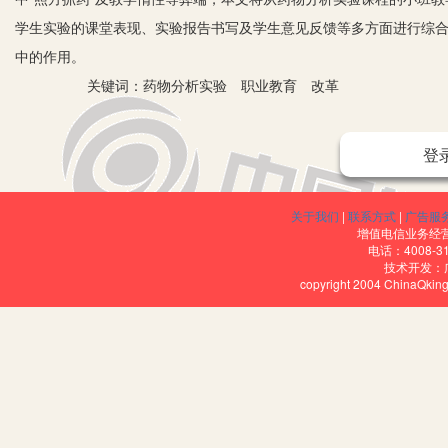
学生实验的课堂表现、实验报告书写及学生意见反馈等多方面进行综
中的作用。
关键词：药物分析实验 职业教育 改革
一、改革背景
登
《药物分析》是药学专业的必修课程之一，其主要运用分析化学
方法学科，是药物研发和药品质量控制的“眼睛学科”，具有极强的实
关于我们
|
联系方式
|
广告服
而药物分析实验课程则是理论和职业教育的有机结合体，具有非常重
增值电信业务经营许
电话：4008-3
的、原理、操作步骤、注意事项给学生进行详细的讲解，学生按照老师
技术开发：
copyright 2004 ChinaQk
理解和融会贯通；另一部分同学是知其然但不知其所以然，只有极少
到教学目的，因此，教学改革很必要。
二、教学模式改革内容
首先学生对《药物分析》这门课程认知度不到位，在实验过程中
际问题；其次，实验教学方法主要以灌输验证为主，学生在整个实验
主，而缺乏对学生整个实验操作过程的考核。结合以上实验教学的实