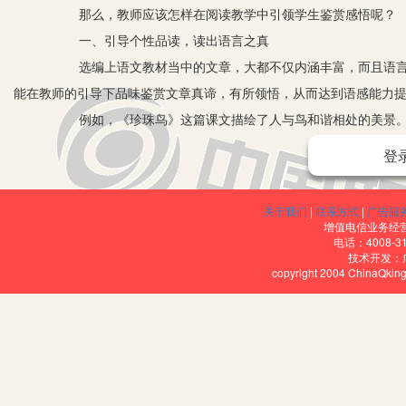
那么，教师应该怎样在阅读教学中引领学生鉴赏感悟呢？
一、引导个性品读，读出语言之真
选编上语文教材当中的文章，大都不仅内涵丰富，而且语言华美
能在教师的引导下品味鉴赏文章真谛，有所领悟，从而达到语感能力
例如，《珍珠鸟》这篇课文描绘了人与鸟和谐相处的美景。教师
中，教师请学生自行阅读课文并找出文中最喜欢的词句，然后对这句话展
登
学生：“请问你在这句话里看到、读到出了什么？”学生回答：“我感受
此环节当中，教师通过请学生自主阅读，让学生依靠生活中的经
关于我们
|
联系方式
|
广告服
也得到提升。
增值电信业务经营许
电话：4008-3
二、引导深层品读，读出整体语感
技术开发：
copyright 2004 ChinaQk
在小学语文教材中的文章语言丰富多彩，不仅有精美绝伦的文学
需要引导学生对文章词句的内涵及规律进行深层次的分析和品读，在
但要明白课文写什么，还要明白如何写。
例如，一位教师在对《自己的花式让别人看的》进行教学时，学
第一层：鉴赏词语。