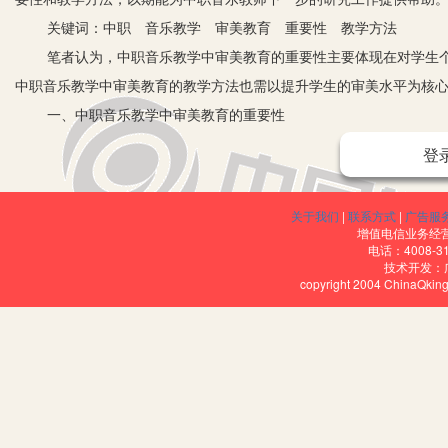
关键词：中职 音乐教学 审美教育 重要性 教学方法
笔者认为，中职音乐教学中审美教育的重要性主要体现在对学生个
中职音乐教学中审美教育的教学方法也需以提升学生的审美水平为核
一、中职音乐教学中审美教育的重要性
1.审美教育促进学生个性的养成：（1）培养学生活泼、开朗的性
登
要的作用。实际教学过程中，教师常常以旋律激昂的音乐培养学生积极
在思想水平、生活阅历、人生经验等方面均有所不同，所以其审美情
关于我们
|
联系方式
|
广告服
情趣的同一类人，而是尊重学生的成长个性，培养其独特的审美个性
增值电信业务经营许
电话：4008-3
2.审美教育促进个体和谐发展：（1）理性思考与感性认识的同步
技术开发：
copyright 2004 ChinaQk
美教育，即同步培养学生的理性思维和感性思维。只有在理性思考中
急需的教育内容。（2）构建完善的审美心理结构。对中职学生来说，
隐含的情感、精神提升学生的文化修养，使其具备正确的艺术价值观
3.审美教育促进学生智力的发展：（1）丰富学生的审美知识。审
赏析过程中，从而丰富学生的审美知识。（2）提升学生的审美眼光。
音乐教学。审美教育就可以通过音乐这一世界通用的“情感语言”引导