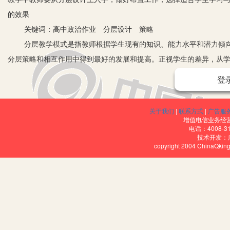
的效果
关键词：高中政治作业 分层设计 策略
分层教学模式是指教师根据学生现有的知识、能力水平和潜力倾向
分层策略和相互作用中得到最好的发展和提高。正视学生的差异，从
发展。
登
一、作业分层设计的原则
1.主体原则。高中政治作业的设计应该与学生的实际能力相符合，
关于我们
|
联系方式
|
广告服
以及认知，选择自己适合的政治作业，进而激发出学生做政治作业的
增值电信业务经营许
电话：4008-3
2.层次原则。各个学生的思维形式、能力以及知识结构都存在着一
技术开发：
copyright 2004 ChinaQk
层次性原则相符合，只有这样，才能够让学生在作业完成以后，有效
次进行划分，针对不同层次的学生实施差异性的对策，与此同时，对
3.适宜原则。在作业分层设计的过程中应该对学生的独特性与差异
作业目标进行明确，并且选择不一样的作业内容，使用不一样的作业
4.发展性原则。作业是课堂教学的一种延伸，其宗旨主要是为了学
同，所以教师应该从学生的个性化发展需求着手，对学生的个性特征