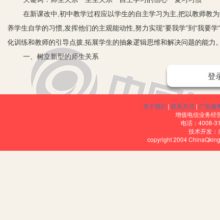
在新课改中,初中教学过程应以学生的自主学习为主,把以教师教为中
养学生自学的习惯,发挥他们的主观能动性,努力实现“要我学”到“我要学
化训练和教师的引导点拨,拓展学生的抽象逻辑思维和解决问题的能力
一、树立新型的师生关系
首先,老师要尊重和善待每一位学生,让每位学生在班集体中都有属于
登
生平等；其次,把学习的主动权还给学生。在课堂教学中开展师生、学
碰撞。引导学生主动自觉地去探索、去发现、去学习。激发学生的自主
关于我们
|
联系方式
|
广告服
表看法和见解。老师做学生的朋友,用亲切的神态、有感染力的语言,不
增值电信业务经营许
电话：4008-3
生产生强大的学习兴趣和动力。
技术开发：
copyright 2004 ChinaQk
二、营造合作互助互学的生生关系
学生的学习能力和基础可能有较大的差异,但学生作为独立的学习个
上出现的错误,不能轻视、嘲讽，要学会耐心听取别人的谈话,要真诚地
到来自老师和同伴的关爱,使他们能乐于学习,积极合作交流,主动帮助
三、激发自主学习的信心
学生自主学习的自信心是指学生在数学学习过程中对自己的能力、