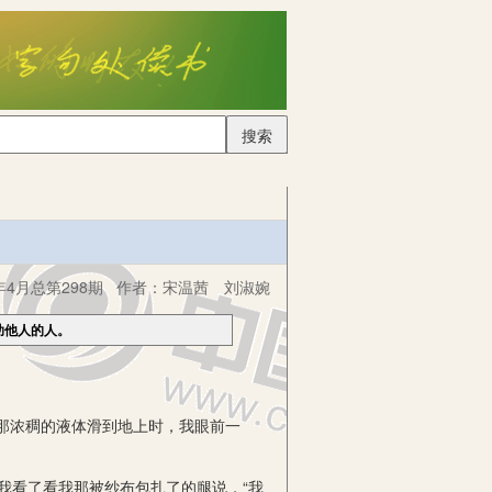
搜索
年4月总第298期
作者：
宋温茜 刘淑婉
助他人的人。
那浓稠的液体滑到地上时，我眼前一
我看了看我那被纱布包扎了的腿说，“我