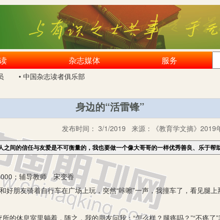
读
杂志媒体
服务
员
• 中国杂志读者俱乐部
身边的“活雷锋”
发布时间：
3/1/2019
来源：
《教育学文摘》2019
人之间的信任与友爱是不可衡量的，我也要做一个像大哥哥的一样优秀善良、乐于帮
000；辅导教师 宋变香
好朋友骑着自行车在广场上玩，突然“咔嚓”一声，我撞车了，看见腿上
的休息室里躺着，随之，我的朋友问我：“怎么样？腿疼吗？”“不疼了”