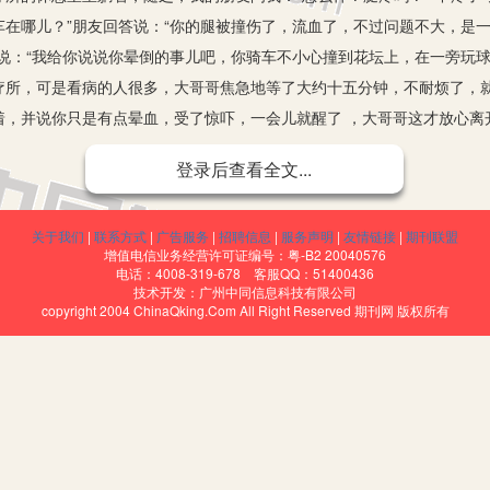
车在哪儿？”朋友回答说：“你的腿被撞伤了，流血了，不过问题不大，是
着说：“我给你说说你晕倒的事儿吧，你骑车不小心撞到花坛上，在一旁玩
疗所，可是看病的人很多，大哥哥焦急地等了大约十五分钟，不耐烦了，
，并说你只是有点晕血，受了惊吓，一会儿就醒了 ，大哥哥这才放心离
登录后查看全文...
的信任与友爱是不可衡量的，我也要做一个像大哥哥的一样优秀善良
关于我们
|
联系方式
|
广告服务
|
招聘信息
|
服务声明
|
友情链接
|
期刊联盟
增值电信业务经营许可证编号：粤-B2 20040576
电话：4008-319-678 客服QQ：51400436
技术开发：广州中同信息科技有限公司
copyright 2004 ChinaQking.Com All Right Reserved 期刊网 版权所有